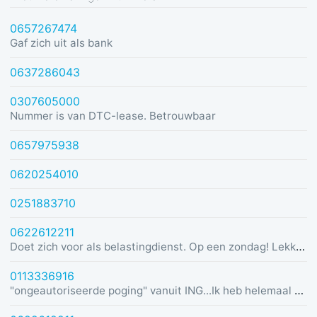
0657267474
Gaf zich uit als bank
0637286043
0307605000
Nummer is van DTC-lease. Betrouwbaar
0657975938
0620254010
0251883710
0622612211
Doet zich voor als belastingdienst. Op een zondag! Lekker dom
0113336916
"ongeautoriseerde poging" vanuit ING...Ik heb helemaal geen rekening bij ING :)