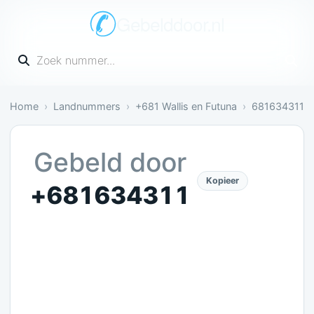
Gebelddoor.nl
Vul een telefoonnummer in
Home
Landnummers
+681 Wallis en Futuna
681634311
Nog onbekend: Nog geen meldingen over dit numm
Gebeld door
Kopieer
+681634311