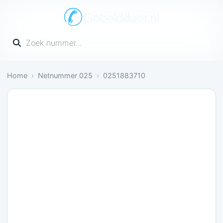
Gebelddoor.nl
Vul een telefoonnummer in
Home
Netnummer 025
0251883710
Gevaarlijk: 4 meldingen bevestigen dit