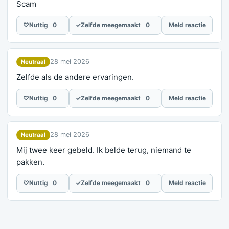
Scam
♡
Nuttig
0
✓
Zelfde meegemaakt
0
Meld reactie
28 mei 2026
Neutraal
Zelfde als de andere ervaringen.
♡
Nuttig
0
✓
Zelfde meegemaakt
0
Meld reactie
28 mei 2026
Neutraal
Mij twee keer gebeld. Ik belde terug, niemand te
pakken.
♡
Nuttig
0
✓
Zelfde meegemaakt
0
Meld reactie