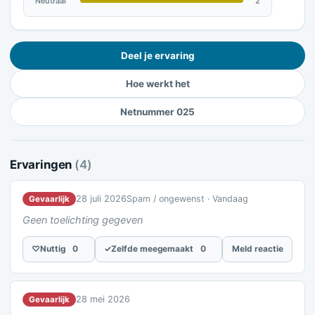
Neutraal
2
Deel je ervaring
Hoe werkt het
Netnummer 025
Ervaringen
(4)
28 juli 2026
Spam / ongewenst · Vandaag
Gevaarlijk
Geen toelichting gegeven
♡
Nuttig
0
✓
Zelfde meegemaakt
0
Meld reactie
28 mei 2026
Gevaarlijk