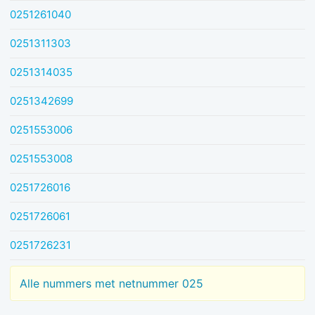
0251261040
0251311303
0251314035
0251342699
0251553006
0251553008
0251726016
0251726061
0251726231
Alle nummers met netnummer 025