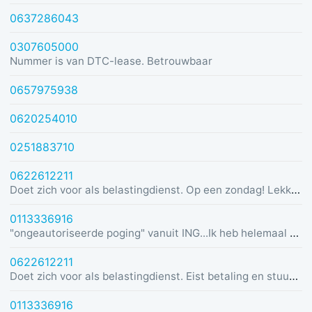
0637286043
0307605000
Nummer is van DTC-lease. Betrouwbaar
0657975938
0620254010
0251883710
0622612211
Doet zich voor als belastingdienst. Op een zondag! Lekker dom
0113336916
"ongeautoriseerde poging" vanuit ING...Ik heb helemaal geen rekening bij ING :)
0622612211
Doet zich voor als belastingdienst. Eist betaling en stuurt link in bericht met dreiging van beslaglegging.
0113336916