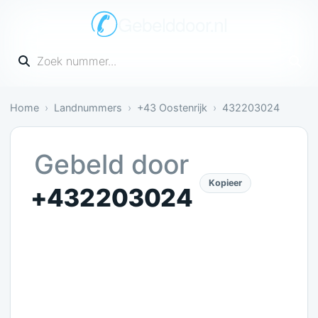
Gebelddoor.nl
Vul een telefoonnummer in
Home
Landnummers
+43 Oostenrijk
432203024
Nog onbekend: Nog geen meldingen over dit numm
Gebeld door
Kopieer
+432203024