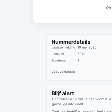
Op 
Nummerdetails
19 mei 2026
Laatste melding
504×
Bekeken
1
Ervaringen
VEELGENOEMD
Blijf alert
Controleer altijd wie je belt voordat je
gevoelige info deelt.
Zoek het bedrijf via een officieel kanaa