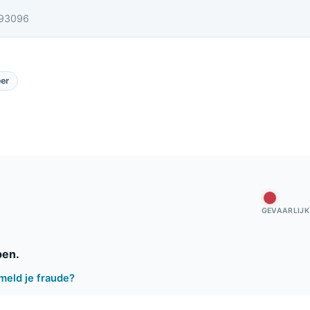
93096
er
GEVAARLIJK
pen.
meld je fraude?