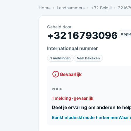
Home
Landnummers
+32 België
32167
Gebeld door
Gevaarlijk: 1 melding bevestigt dit
+3216793096
Kopie
Internationaal nummer
1 meldingen
Veel bekeken
Gevaarlijk
VEILIG
1 melding · gevaarlijk
Deel je ervaring om anderen te hel
Bankhelpdeskfraude herkennen
Waar 