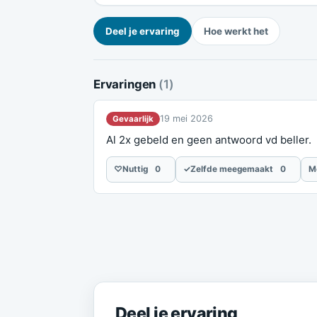
Deel je ervaring
Hoe werkt het
Ervaringen
(1)
19 mei 2026
Gevaarlijk
Al 2x gebeld en geen antwoord vd beller.
♡
Nuttig
0
✓
Zelfde meegemaakt
0
M
Meld je ervaring
Deel je ervaring