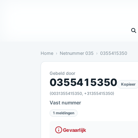
Vul 
Home
Netnummer 035
0355415350
Gebeld door
Gevaarlijk: 1 melding bevestigt dit
0355415350
Kopieer
(0031355415350, +31355415350)
Vast nummer
1 meldingen
Gevaarlijk