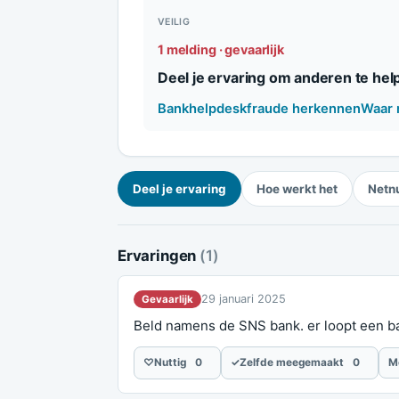
VEILIG
1 melding · gevaarlijk
Deel je ervaring om anderen te hel
Bankhelpdeskfraude herkennen
Waar 
Deel je ervaring
Hoe werkt het
Netn
Ervaringen
(1)
29 januari 2025
Gevaarlijk
Beld namens de SNS bank. er loopt een b
♡
Nuttig
0
✓
Zelfde meegemaakt
0
M