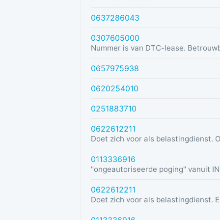
0637286043
0307605000
Nummer is van DTC-lease. Betrouw
0657975938
0620254010
0251883710
0622612211
0113336916
0622612211