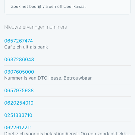
Zoek het bedrijf via een officieel kanaal.
Nieuwe ervaringen nummers
0657267474
Gaf zich uit als bank
0637286043
0307605000
Nummer is van DTC-lease. Betrouwbaar
0657975938
0620254010
0251883710
0622612211
Doet zich voor als belastingdienst. Op een zondag! Lekker dom