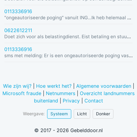
0113336916
"ongeautoriseerde poging" vanuit ING...Ik heb helemaal geen rekening bij ING :)
0622612211
Doet zich voor als belastingdienst. Eist betaling en stuurt link in bericht met dreiging van beslaglegging.
0113336916
sms met melding: Er is een ongeautoriseerde poging vastgesteld vanuit Duitsland was u dit niet? Bel de alarmlijn op 0113336916
Wie zijn wij?
|
Hoe werkt het?
|
Algemene voorwaarden
|
Microsoft fraude
|
Netnummers
|
Overzicht landnummers
buitenland
|
Privacy
|
Contact
Weergave:
Systeem
Licht
Donker
© 2017 - 2026 Gebelddoor.nl