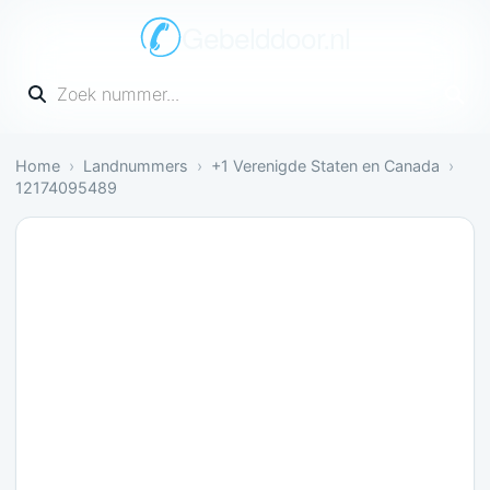
Gebelddoor.nl
Vul een telefoonnummer in
Home
Landnummers
+1 Verenigde Staten en Canada
12174095489
Nog onbekend: Nog geen meldingen over dit numm