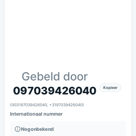
Gebeld door
097039426040
Kopieer
(003197039426040, +3197039426040)
Internationaal nummer
Nog onbekend