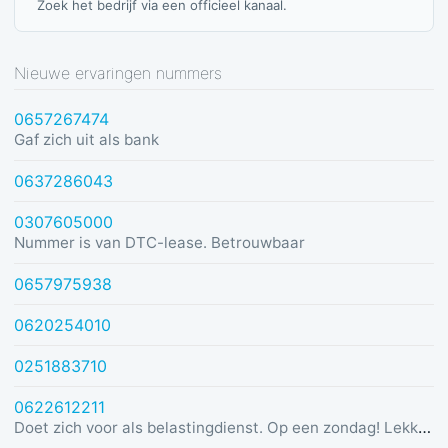
Zoek het bedrijf via een officieel kanaal.
Nieuwe ervaringen nummers
0657267474
Gaf zich uit als bank
0637286043
0307605000
Nummer is van DTC-lease. Betrouwbaar
0657975938
0620254010
0251883710
0622612211
Doet zich voor als belastingdienst. Op een zondag! Lekker dom