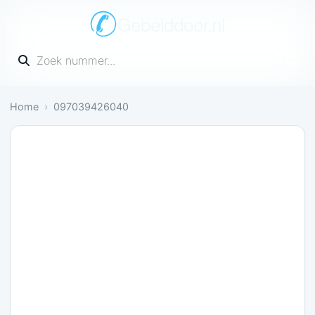
Gebelddoor.nl
Vul een telefoonnummer in
Home
097039426040
Nog onbekend: Nog geen meldingen over dit numm