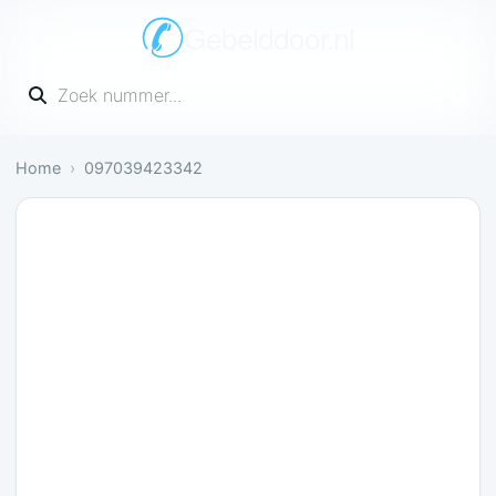
Gebelddoor.nl
Vul een telefoonnummer in
Home
097039423342
Nog onbekend: Nog geen meldingen over dit numm