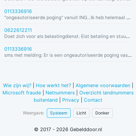
0113336916
"ongeautoriseerde poging" vanuit ING...Ik heb helemaal geen rekening bij ING :)
0622612211
Doet zich voor als belastingdienst. Eist betaling en stuurt link in bericht met dreiging van beslaglegging.
0113336916
sms met melding: Er is een ongeautoriseerde poging vastgesteld vanuit Duitsland was u dit niet? Bel de alarmlijn op 0113336916
Wie zijn wij?
|
Hoe werkt het?
|
Algemene voorwaarden
|
Microsoft fraude
|
Netnummers
|
Overzicht landnummers
buitenland
|
Privacy
|
Contact
Weergave:
Systeem
Licht
Donker
© 2017 - 2026 Gebelddoor.nl