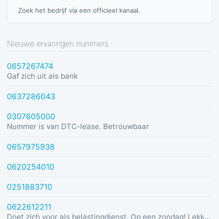
Zoek het bedrijf via een officieel kanaal.
Nieuwe ervaringen nummers
0657267474
Gaf zich uit als bank
0637286043
0307605000
Nummer is van DTC-lease. Betrouwbaar
0657975938
0620254010
0251883710
0622612211
Doet zich voor als belastingdienst. Op een zondag! Lekker dom