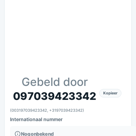
Gebeld door
097039423342
Kopieer
(003197039423342, +3197039423342)
Internationaal nummer
Nog onbekend