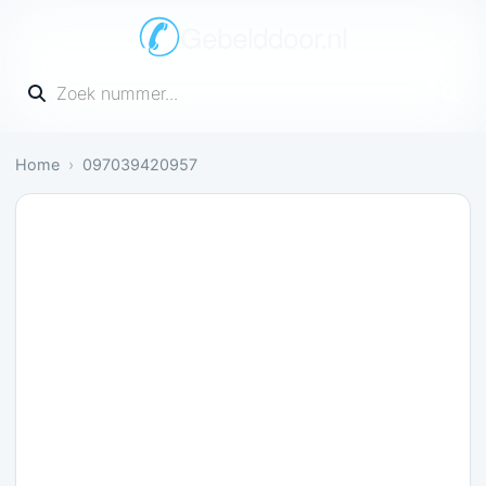
Gebelddoor.nl
Vul een telefoonnummer in
Home
097039420957
Nog onbekend: Nog geen meldingen over dit numm