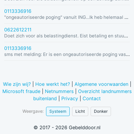
0113336916
"ongeautoriseerde poging" vanuit ING...Ik heb helemaal geen rekening bij ING :)
0622612211
Doet zich voor als belastingdienst. Eist betaling en stuurt link in bericht met dreiging van beslaglegging.
0113336916
sms met melding: Er is een ongeautoriseerde poging vastgesteld vanuit Duitsland was u dit niet? Bel de alarmlijn op 0113336916
Wie zijn wij?
|
Hoe werkt het?
|
Algemene voorwaarden
|
Microsoft fraude
|
Netnummers
|
Overzicht landnummers
buitenland
|
Privacy
|
Contact
Weergave:
Systeem
Licht
Donker
© 2017 - 2026 Gebelddoor.nl