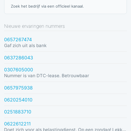
Zoek het bedrijf via een officieel kanaal.
Nieuwe ervaringen nummers
0657267474
Gaf zich uit als bank
0637286043
0307605000
Nummer is van DTC-lease. Betrouwbaar
0657975938
0620254010
0251883710
0622612211
Doet zich voor als belastingdienst. Op een zondag! Lekker dom