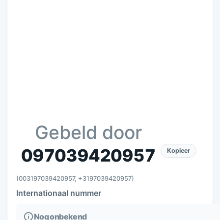
Gebeld door
097039420957
Kopieer
(003197039420957, +3197039420957)
Internationaal nummer
Nog onbekend