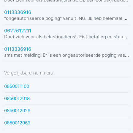
0113336916
"ongeautoriseerde poging" vanuit ING...Ik heb helemaal geen rekening bij ING :)
0622612211
Doet zich voor als belastingdienst. Eist betaling en stuurt link in bericht met dreiging van beslaglegging.
0113336916
sms met melding: Er is een ongeautoriseerde poging vastgesteld vanuit Duitsland was u dit niet? Bel de alarmlijn op 0113336916
Vergelijkbare nummers
0850011100
0850012018
0850012029
0850012069