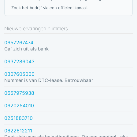
Zoek het bedrijf via een officieel kanaal.
Nieuwe ervaringen nummers
0657267474
Gaf zich uit als bank
0637286043
0307605000
Nummer is van DTC-lease. Betrouwbaar
0657975938
0620254010
0251883710
0622612211
Doet zich voor als belastingdienst. Op een zondag! Lekker dom