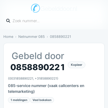
Gebelddoor.nl
Vul een telefoonnummer in
Home
Netnummer 085
0858890221
Gevaarlijk: 1 melding bevestigt dit
Gebeld door
0858890221
Kopieer
(0031858890221, +31858890221)
085-service nummer (vaak callcenters en
telemarketing)
1 meldingen
Veel bekeken