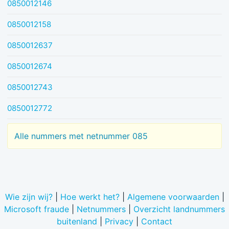
0850012146
0850012158
0850012637
0850012674
0850012743
0850012772
Alle nummers met netnummer 085
Wie zijn wij?
|
Hoe werkt het?
|
Algemene voorwaarden
|
Microsoft fraude
|
Netnummers
|
Overzicht landnummers
buitenland
|
Privacy
|
Contact