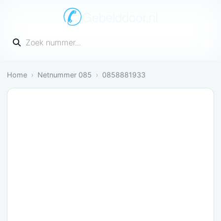
Gebelddoor.nl
Vul een telefoonnummer in
Home
Netnummer 085
0858881933
Neutraal: 1 melding bevestigt dit