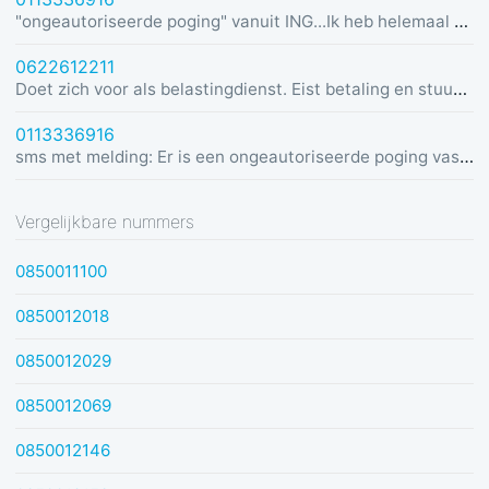
"ongeautoriseerde poging" vanuit ING...Ik heb helemaal geen rekening bij ING :)
0622612211
Doet zich voor als belastingdienst. Eist betaling en stuurt link in bericht met dreiging van beslaglegging.
0113336916
sms met melding: Er is een ongeautoriseerde poging vastgesteld vanuit Duitsland was u dit niet? Bel de alarmlijn op 0113336916
Vergelijkbare nummers
0850011100
0850012018
0850012029
0850012069
0850012146