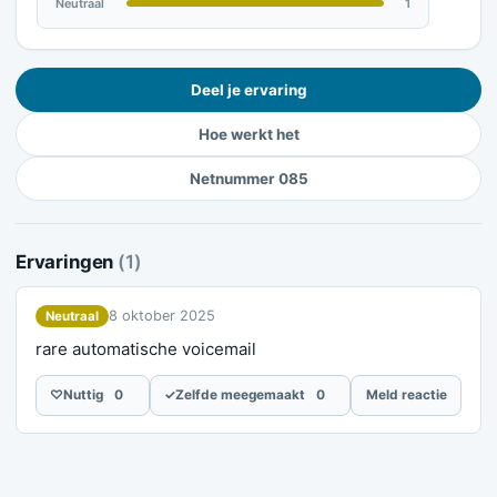
Neutraal
1
Deel je ervaring
Hoe werkt het
Netnummer 085
Ervaringen
(1)
8 oktober 2025
Neutraal
rare automatische voicemail
♡
Nuttig
0
✓
Zelfde meegemaakt
0
Meld reactie