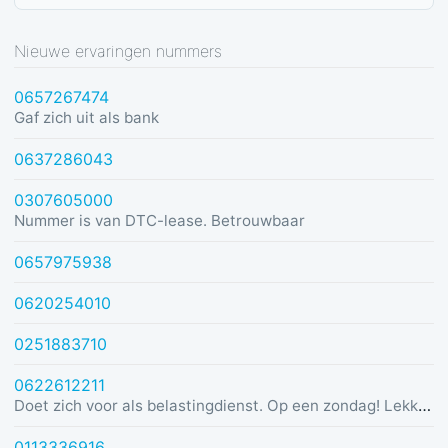
Nieuwe ervaringen nummers
0657267474
Gaf zich uit als bank
0637286043
0307605000
Nummer is van DTC-lease. Betrouwbaar
0657975938
0620254010
0251883710
0622612211
Doet zich voor als belastingdienst. Op een zondag! Lekker dom
0113336916