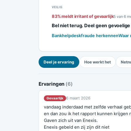
VEILIG
83% meldt irritant of gevaarlijk
5 van 6 m
Bel niet terug. Deel geen gevoelig
Bankhelpdeskfraude herkennen
Waar 
Deel je ervaring
Hoe werkt het
Netn
Ervaringen
(6)
6 maart 2026
Gevaarlijk
vandaag inderdaad met zelfde verhaal g
en dan zou ik het rapport kunnen krijgen
Gaven zich uit van Enexis.
Enexis gebeld en zij zijn dit niet