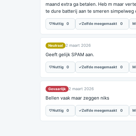
maand extra ga betalen. Heb m maar vertel
te dure batterij aan te smeren simpelweg
♡
Nuttig
0
✓
Zelfde meegemaakt
0
M
2 maart 2026
Neutraal
Geeft gelijk SPAM aan.
♡
Nuttig
0
✓
Zelfde meegemaakt
0
M
2 maart 2026
Gevaarlijk
Bellen vaak maar zeggen niks
♡
Nuttig
0
✓
Zelfde meegemaakt
0
M