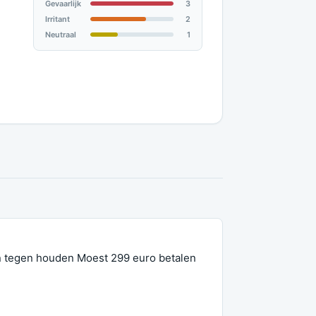
Gevaarlijk
3
Irritant
2
Neutraal
1
n tegen houden Moest 299 euro betalen