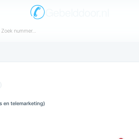
Gebelddoor.nl
een telefoonnummer in
n dit
s en telemarketing)