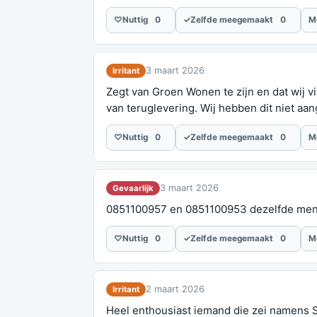
♡
Nuttig
0
✓
Zelfde meegemaakt
0
M
3 maart 2026
Irritant
Zegt van Groen Wonen te zijn en dat wij 
van teruglevering. Wij hebben dit niet aa
♡
Nuttig
0
✓
Zelfde meegemaakt
0
M
3 maart 2026
Gevaarlijk
0851100957 en 0851100953 dezelfde mense
♡
Nuttig
0
✓
Zelfde meegemaakt
0
M
2 maart 2026
Irritant
Heel enthousiast iemand die zei namens St