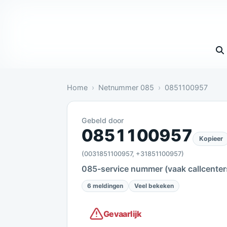
Vul 
Home
Netnummer 085
0851100957
Gebeld door
Gevaarlijk: 6 meldingen bevestige
0851100957
Kopieer
(0031851100957, +31851100957)
085-service nummer (vaak callcenter
6 meldingen
Veel bekeken
Gevaarlijk