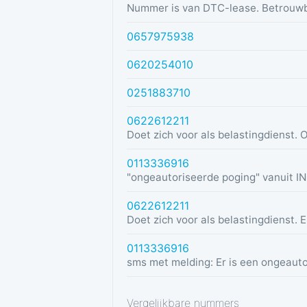
Nummer is van DTC-lease. Betrouw
0657975938
0620254010
0251883710
0622612211
0113336916
0622612211
0113336916
Vergelijkbare nummers