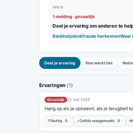
VEILIG
1 melding · gevaarlijk
Deel je ervaring om anderen te hel
Bankhelpdeskfraude herkennen
Waar 
Deel je ervaring
Hoe werkt het
Netn
Ervaringen
(1)
22 mei 2026
Gevaarlijk
Hang op als je opneemt, als je terugbelt 
♡
Nuttig
0
✓
Zelfde meegemaakt
0
M