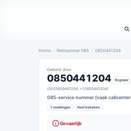
Vul 
Home
Netnummer 085
0850441204
Gebeld door
Gevaarlijk: 1 melding bevestigt dit
0850441204
Kopieer
(0031850441204, +31850441204)
085-service nummer (vaak callcenter
1 meldingen
Veel bekeken
Gevaarlijk