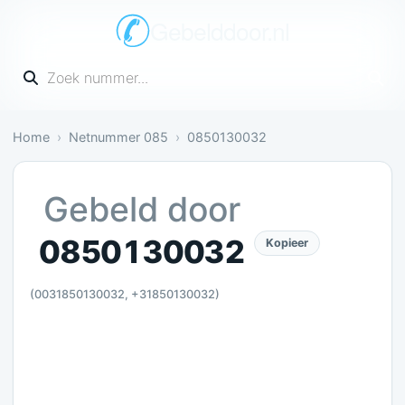
Gebelddoor.nl
Vul een telefoonnummer in
Home
Netnummer 085
0850130032
Neutraal: 1 melding bevestigt dit
Gebeld door
0850130032
Kopieer
(0031850130032, +31850130032)