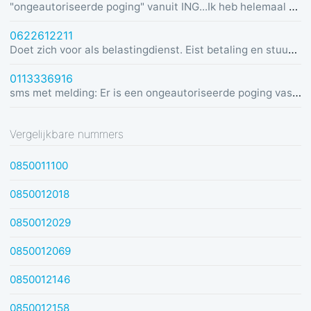
"ongeautoriseerde poging" vanuit ING...Ik heb helemaal geen rekening bij ING :)
0622612211
Doet zich voor als belastingdienst. Eist betaling en stuurt link in bericht met dreiging van beslaglegging.
0113336916
sms met melding: Er is een ongeautoriseerde poging vastgesteld vanuit Duitsland was u dit niet? Bel de alarmlijn op 0113336916
Vergelijkbare nummers
0850011100
0850012018
0850012029
0850012069
0850012146
0850012158