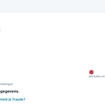
n dit
GEVAARLIJK
meldingen
e gegevens.
meld je fraude?