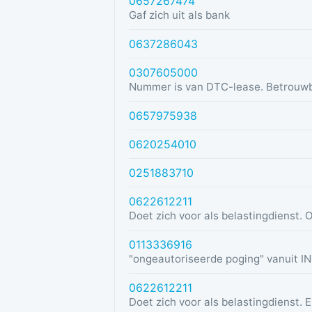
0657267474
Gaf zich uit als bank
0637286043
0307605000
Nummer is van DTC-lease. Betrouw
0657975938
0620254010
0251883710
0622612211
0113336916
0622612211