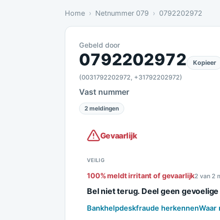
Home
Netnummer 079
0792202972
Gebeld door
Gevaarlijk: 2 meldingen bevestige
0792202972
Kopieer
(0031792202972, +31792202972)
Vast nummer
2 meldingen
Gevaarlijk
VEILIG
100% meldt irritant of gevaarlijk
2 van 2 
Bel niet terug. Deel geen gevoelig
Bankhelpdeskfraude herkennen
Waar 