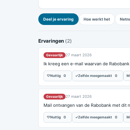
Deel je ervaring
Hoe werkt het
Netn
Ervaringen
(2)
27 maart 2026
Gevaarlijk
Ik kreeg een e-mail waarvan de Rabobank d
♡
Nuttig
0
✓
Zelfde meegemaakt
0
M
27 maart 2026
Gevaarlijk
Mail ontvangen van de Rabobank met dit n
♡
Nuttig
0
✓
Zelfde meegemaakt
0
M