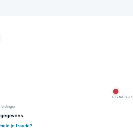
n dit
GEVAARLIJK
meldingen
e gegevens.
meld je fraude?