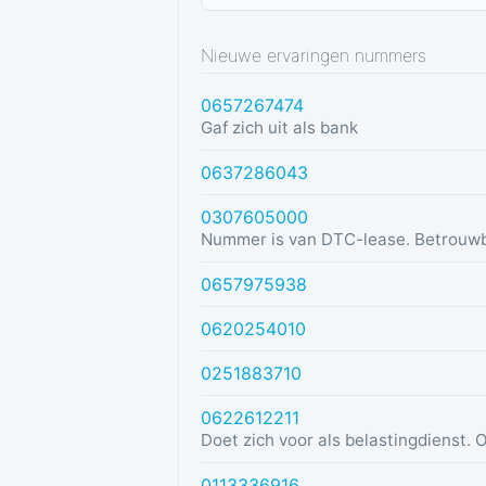
Nieuwe ervaringen nummers
0657267474
Gaf zich uit als bank
0637286043
0307605000
Nummer is van DTC-lease. Betrouw
0657975938
0620254010
0251883710
0622612211
0113336916