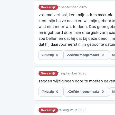
2 september 2025
Gevaarlijk
vreemd verhaal, kent mijn adres maar niet
kent mijn halve naam en wil mijn geboort
wist niet meer wat te doen. Dus geen geb
en ingehuurd door mijn energieleverancier.
zou bellen en dat hij dat bij deze deed...
dat hij daarvoor eerst mijn geboorte datu
♡
Nuttig
0
✓
Zelfde meegemaakt
0
M
1 september 2025
Gevaarlijk
zeggen wijzigingen door te moeten geven 
♡
Nuttig
0
✓
Zelfde meegemaakt
0
M
29 augustus 2025
Gevaarlijk