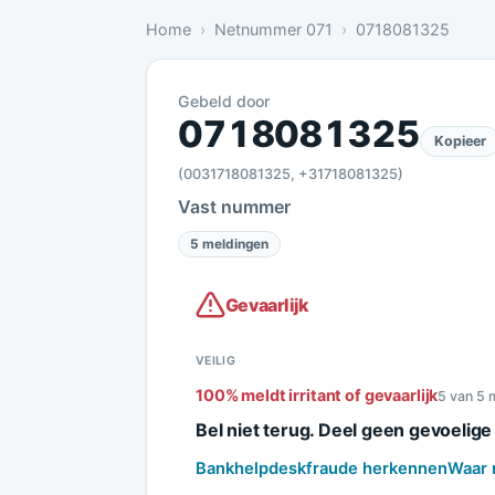
Home
Netnummer 071
0718081325
Gebeld door
Gevaarlijk: 5 meldingen bevestige
0718081325
Kopieer
(0031718081325, +31718081325)
Vast nummer
5 meldingen
Gevaarlijk
VEILIG
100% meldt irritant of gevaarlijk
5 van 5 
Bel niet terug. Deel geen gevoelig
Bankhelpdeskfraude herkennen
Waar 