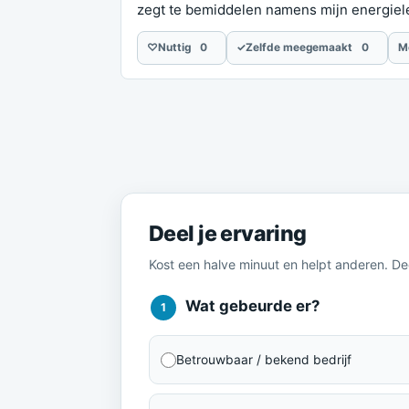
zegt te bemiddelen namens mijn energiele
♡
Nuttig
0
✓
Zelfde meegemaakt
0
M
Meld je ervaring
Deel je ervaring
Kost een halve minuut en helpt anderen. D
Wat gebeurde er?
1
Betrouwbaar / bekend bedrijf