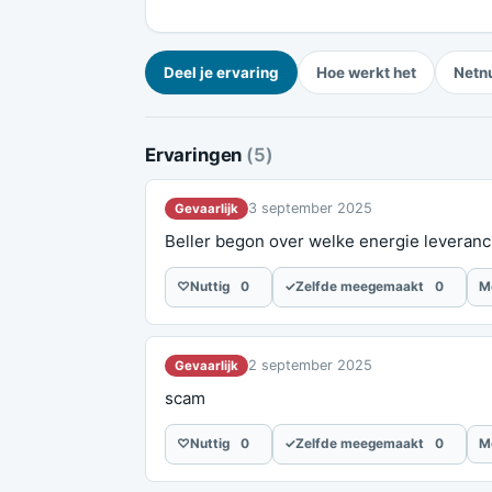
Deel je ervaring
Hoe werkt het
Netn
Ervaringen
(5)
3 september 2025
Gevaarlijk
Beller begon over welke energie leveran
♡
Nuttig
0
✓
Zelfde meegemaakt
0
M
2 september 2025
Gevaarlijk
scam
♡
Nuttig
0
✓
Zelfde meegemaakt
0
M