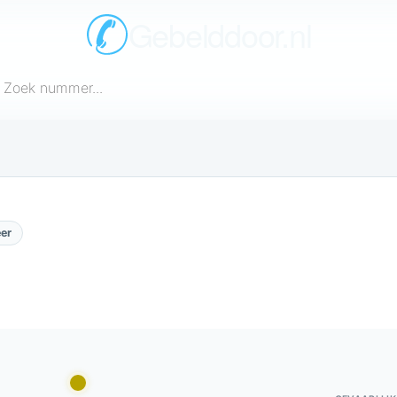
Gebelddoor.nl
een telefoonnummer in
er