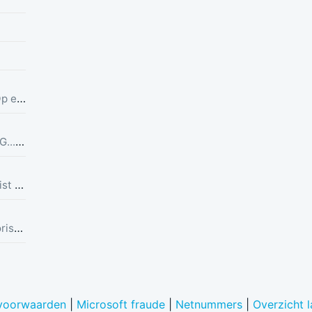
Doet zich voor als belastingdienst. Op een zondag! Lekker dom
"ongeautoriseerde poging" vanuit ING...Ik heb helemaal geen rekening bij ING :)
Doet zich voor als belastingdienst. Eist betaling en stuurt link in bericht met dreiging van beslaglegging.
sms met melding: Er is een ongeautoriseerde poging vastgesteld vanuit Duitsland was u dit niet? Bel de alarmlijn op 0113336916
voorwaarden
|
Microsoft fraude
|
Netnummers
|
Overzicht 