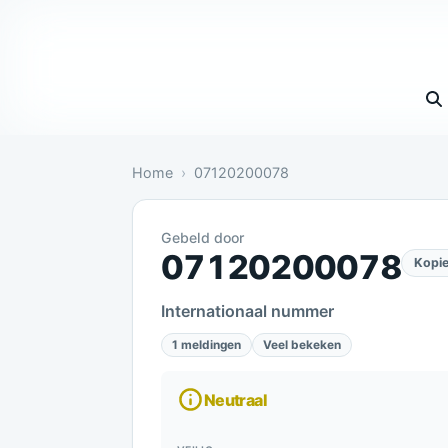
Vul 
Home
07120200078
Gebeld door
Neutraal: 1 melding bevestigt dit
07120200078
Kopie
Internationaal nummer
1 meldingen
Veel bekeken
Neutraal