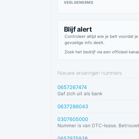
VEELGENOEMD
Blijf alert
Controleer altijd wie je belt voordat je
gevoelige info deelt.
Zoek het bedrijf via een officieel kanaa
Nieuwe ervaringen nummers
0657267474
Gaf zich uit als bank
0637286043
0307605000
Nummer is van DTC-lease. Betrouw
0657975938