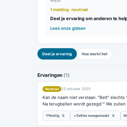
VEILIG
1 melding · neutraal
Deel je ervaring om anderen te hel
Lees onze gidsen
Deel je ervaring
Hoe werkt het
Ervaringen
(1)
23 oktober 2025
Neutraal
Kan de naam niet verstaan. "Belt" slechts 1
Na terugbellen wordt gezegd:'" We zullen 
♡
Nuttig
0
✓
Zelfde meegemaakt
0
M