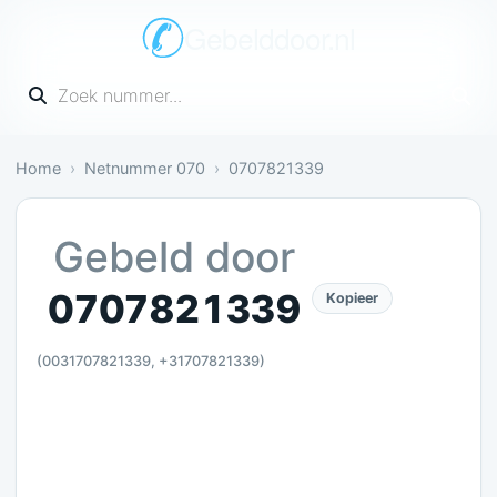
Gebelddoor.nl
Vul een telefoonnummer in
Home
Netnummer 070
0707821339
Irritant: 1 melding bevestigt dit
Gebeld door
0707821339
Kopieer
(0031707821339, +31707821339)