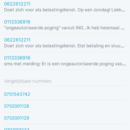
0622612211
Doet zich voor als belastingdienst. Op een zondag! Lekker dom
0113336916
"ongeautoriseerde poging" vanuit ING...Ik heb helemaal geen rekening bij ING :)
0622612211
Doet zich voor als belastingdienst. Eist betaling en stuurt link in bericht met dreiging van beslaglegging.
0113336916
sms met melding: Er is een ongeautoriseerde poging vastgesteld vanuit Duitsland was u dit niet? Bel de alarmlijn op 0113336916
Vergelijkbare nummers
0701543742
0702001128
0702001129
0702001133