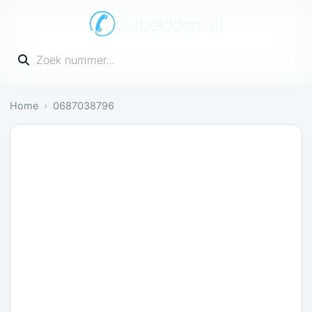
Gebelddoor.nl
Vul een telefoonnummer in
Home
0687038796
Gevaarlijk: 1 melding bevestigt dit