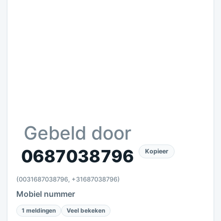
Gebeld door
0687038796
Kopieer
(0031687038796, +31687038796)
Mobiel nummer
1 meldingen
Veel bekeken