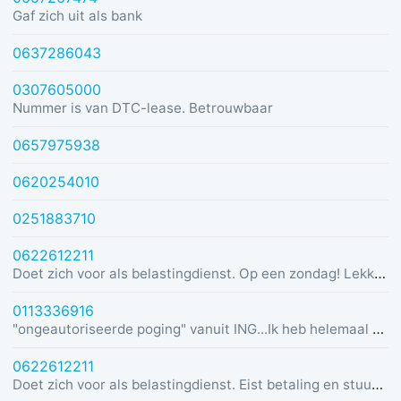
Gaf zich uit als bank
0637286043
0307605000
Nummer is van DTC-lease. Betrouwbaar
0657975938
0620254010
0251883710
0622612211
Doet zich voor als belastingdienst. Op een zondag! Lekker dom
0113336916
"ongeautoriseerde poging" vanuit ING...Ik heb helemaal geen rekening bij ING :)
0622612211
Doet zich voor als belastingdienst. Eist betaling en stuurt link in bericht met dreiging van beslaglegging.