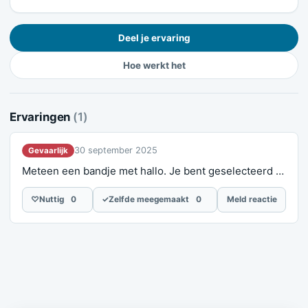
Deel je ervaring
Hoe werkt het
Ervaringen
(1)
30 september 2025
Gevaarlijk
Meteen een bandje met hallo. Je bent geselecteerd …
♡
Nuttig
0
✓
Zelfde meegemaakt
0
Meld reactie
Meld je ervaring