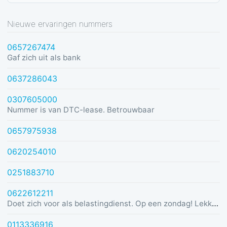
Nieuwe ervaringen nummers
0657267474
Gaf zich uit als bank
0637286043
0307605000
Nummer is van DTC-lease. Betrouwbaar
0657975938
0620254010
0251883710
0622612211
Doet zich voor als belastingdienst. Op een zondag! Lekker dom
0113336916