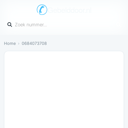
Gebelddoor.nl
Vul een telefoonnummer in
Home
0684073708
Irritant: 1 melding bevestigt dit