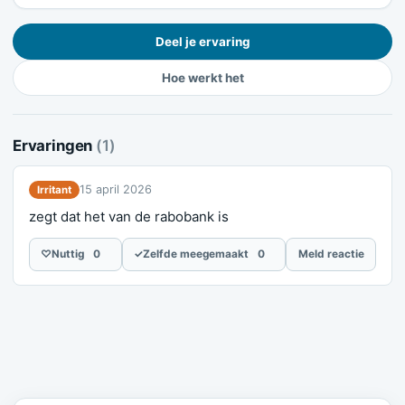
Deel je ervaring
Hoe werkt het
Ervaringen
(1)
15 april 2026
Irritant
zegt dat het van de rabobank is
♡
Nuttig
0
✓
Zelfde meegemaakt
0
Meld reactie
Meld je ervaring