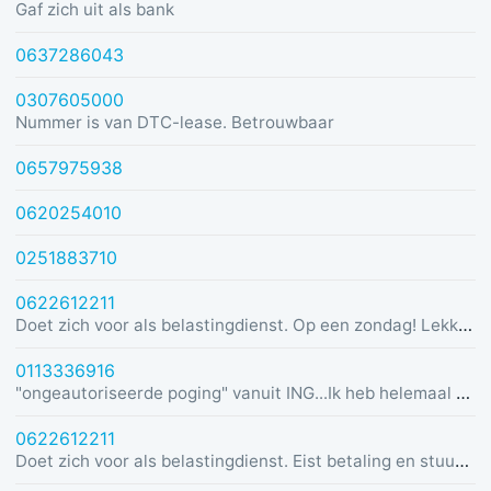
Gaf zich uit als bank
0637286043
0307605000
Nummer is van DTC-lease. Betrouwbaar
0657975938
0620254010
0251883710
0622612211
Doet zich voor als belastingdienst. Op een zondag! Lekker dom
0113336916
"ongeautoriseerde poging" vanuit ING...Ik heb helemaal geen rekening bij ING :)
0622612211
Doet zich voor als belastingdienst. Eist betaling en stuurt link in bericht met dreiging van beslaglegging.