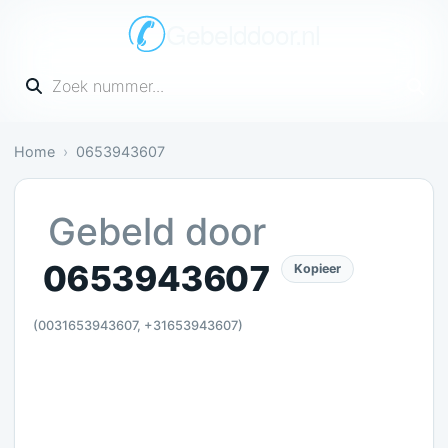
Gebelddoor.nl
Vul een telefoonnummer in
Home
0653943607
Irritant: 1 melding bevestigt dit
Gebeld door
0653943607
Kopieer
(0031653943607, +31653943607)