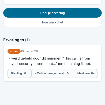
Deel je ervaring
Hoe werkt het
Ervaringen
(1)
19 juni 2026
Irritant
Ik werd gebeld door dit nummer. "This call is from
paypal security department..." (en toen hing ik op).
♡
Nuttig
0
✓
Zelfde meegemaakt
0
Meld reactie
Meld je ervaring