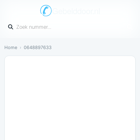
Gebelddoor.nl
Vul een telefoonnummer in
Home
0648897633
Irritant: 1 melding bevestigt dit