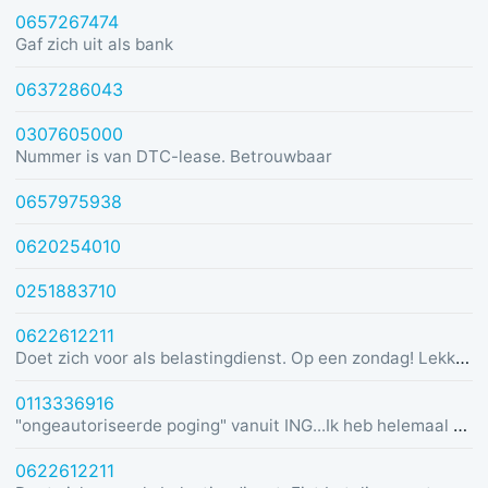
0657267474
Gaf zich uit als bank
0637286043
0307605000
Nummer is van DTC-lease. Betrouwbaar
0657975938
0620254010
0251883710
0622612211
Doet zich voor als belastingdienst. Op een zondag! Lekker dom
0113336916
"ongeautoriseerde poging" vanuit ING...Ik heb helemaal geen rekening bij ING :)
0622612211