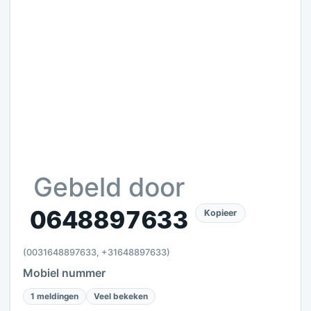
Gebeld door
0648897633
Kopieer
(0031648897633, +31648897633)
Mobiel nummer
1 meldingen
Veel bekeken