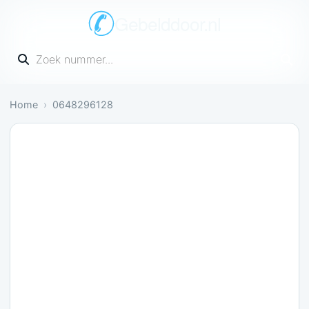
Gebelddoor.nl
Vul een telefoonnummer in
Home
0648296128
Gevaarlijk: 1 melding bevestigt dit