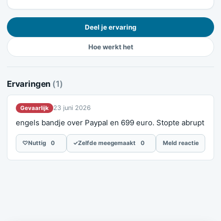
Deel je ervaring
Hoe werkt het
Ervaringen
(1)
23 juni 2026
Gevaarlijk
engels bandje over Paypal en 699 euro. Stopte abrupt
♡
Nuttig
0
✓
Zelfde meegemaakt
0
Meld reactie
Meld je ervaring