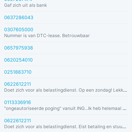
Gaf zich uit als bank
0637286043
0307605000
Nummer is van DTC-lease. Betrouwbaar
0657975938
0620254010
0251883710
0622612211
Doet zich voor als belastingdienst. Op een zondag! Lekker dom
0113336916
"ongeautoriseerde poging" vanuit ING...Ik heb helemaal geen rekening bij ING :)
0622612211
Doet zich voor als belastingdienst. Eist betaling en stuurt link in bericht met dreiging van beslaglegging.