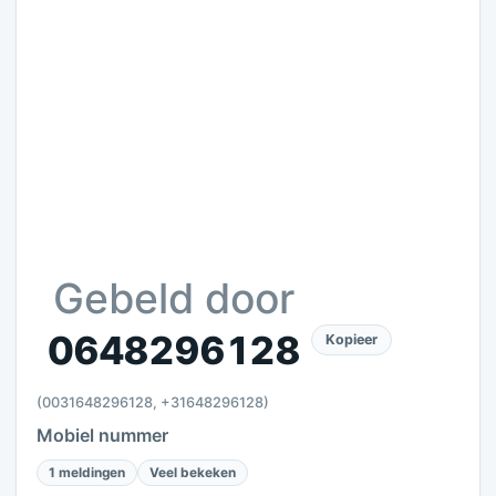
Gebeld door
0648296128
Kopieer
(0031648296128, +31648296128)
Mobiel nummer
1 meldingen
Veel bekeken