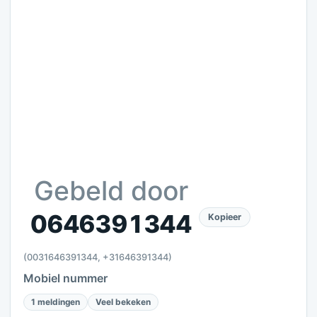
Gebeld door
0646391344
Kopieer
(0031646391344, +31646391344)
Mobiel nummer
1 meldingen
Veel bekeken