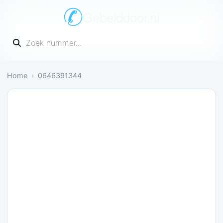
Gebelddoor.nl
Vul een telefoonnummer in
Home
0646391344
Gevaarlijk: 1 melding bevestigt dit