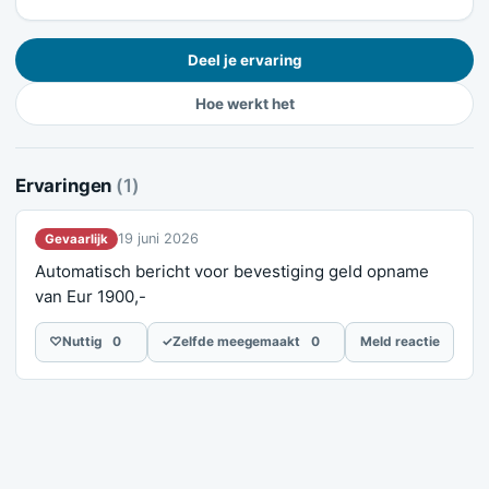
Deel je ervaring
Hoe werkt het
Ervaringen
(1)
19 juni 2026
Gevaarlijk
Automatisch bericht voor bevestiging geld opname
van Eur 1900,-
♡
Nuttig
0
✓
Zelfde meegemaakt
0
Meld reactie
Meld je ervaring