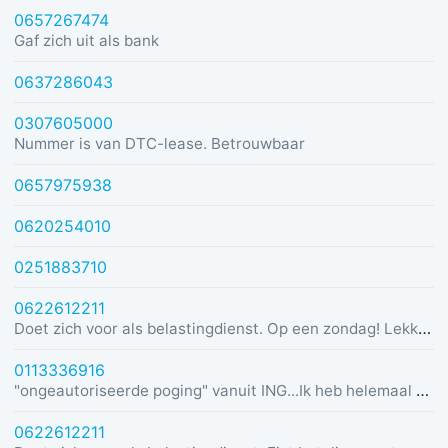
0657267474
Gaf zich uit als bank
0637286043
0307605000
Nummer is van DTC-lease. Betrouwbaar
0657975938
0620254010
0251883710
0622612211
Doet zich voor als belastingdienst. Op een zondag! Lekker dom
0113336916
"ongeautoriseerde poging" vanuit ING...Ik heb helemaal geen rekening bij ING :)
0622612211