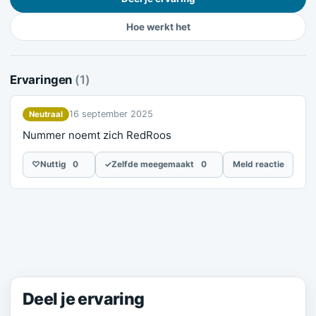
Hoe werkt het
Ervaringen
(1)
16 september 2025
Neutraal
Nummer noemt zich RedRoos
♡
Nuttig
0
✓
Zelfde meegemaakt
0
Meld reactie
Meld je ervaring
Deel je ervaring