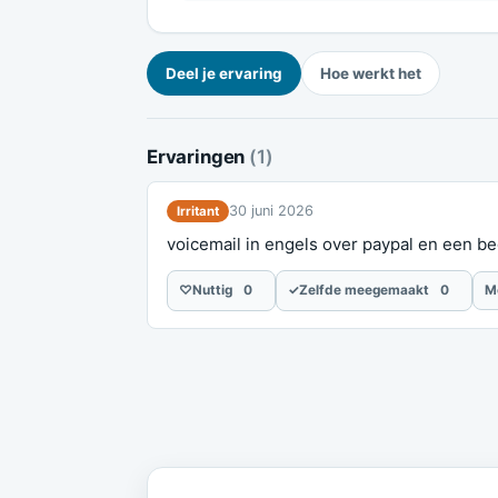
Deel je ervaring
Hoe werkt het
Ervaringen
(1)
30 juni 2026
Irritant
voicemail in engels over paypal en een bedra
♡
Nuttig
0
✓
Zelfde meegemaakt
0
M
Meld je ervaring