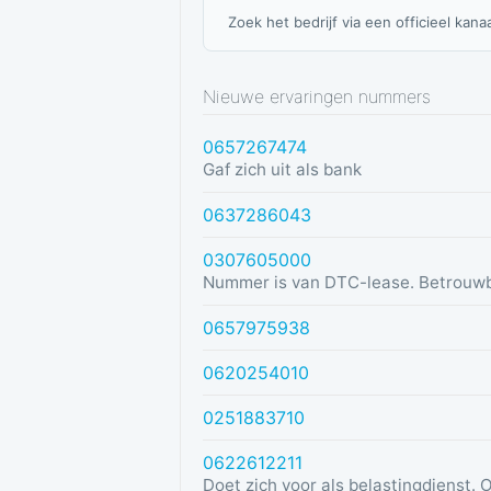
Zoek het bedrijf via een officieel kanaa
Nieuwe ervaringen nummers
0657267474
Gaf zich uit als bank
0637286043
0307605000
Nummer is van DTC-lease. Betrouw
0657975938
0620254010
0251883710
0622612211