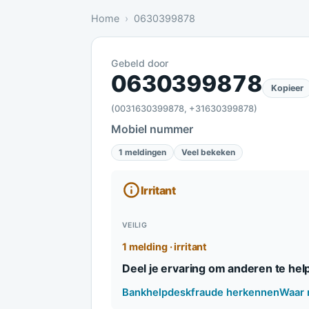
Home
0630399878
Gebeld door
Irritant: 1 melding bevestigt dit
0630399878
Kopieer
(0031630399878, +31630399878)
Mobiel nummer
1 meldingen
Veel bekeken
Irritant
VEILIG
1 melding · irritant
Deel je ervaring om anderen te hel
Bankhelpdeskfraude herkennen
Waar 