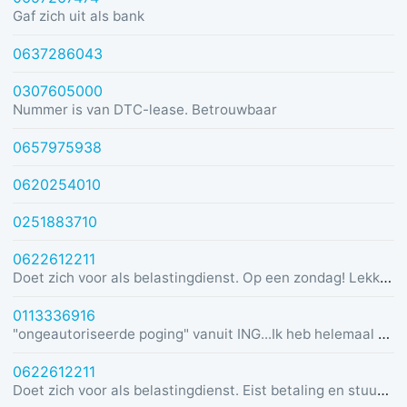
Gaf zich uit als bank
0637286043
0307605000
Nummer is van DTC-lease. Betrouwbaar
0657975938
0620254010
0251883710
0622612211
Doet zich voor als belastingdienst. Op een zondag! Lekker dom
0113336916
"ongeautoriseerde poging" vanuit ING...Ik heb helemaal geen rekening bij ING :)
0622612211
Doet zich voor als belastingdienst. Eist betaling en stuurt link in bericht met dreiging van beslaglegging.