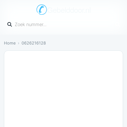
Gebelddoor.nl
Vul een telefoonnummer in
Home
0626216128
Irritant: 1 melding bevestigt dit