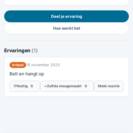
Deel je ervaring
Hoe werkt het
Ervaringen
(1)
16 november 2025
Irritant
Belt en hangt op
♡
Nuttig
0
✓
Zelfde meegemaakt
0
Meld reactie
Meld je ervaring