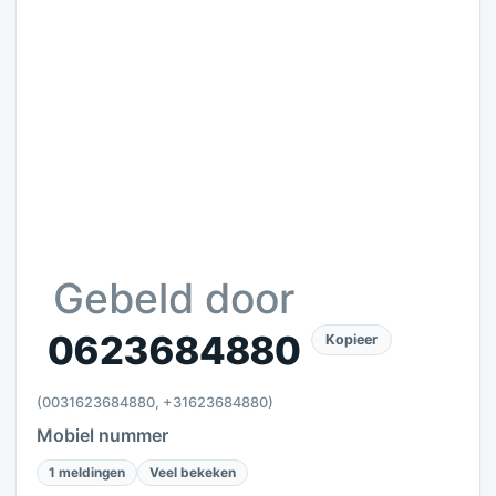
Gebeld door
0623684880
Kopieer
(0031623684880, +31623684880)
Mobiel nummer
1 meldingen
Veel bekeken