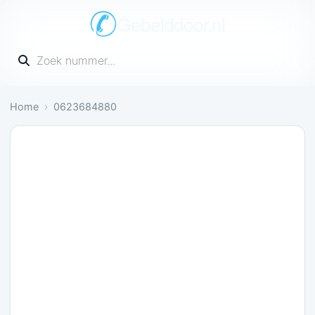
Gebelddoor.nl
Vul een telefoonnummer in
Home
0623684880
Gevaarlijk: 1 melding bevestigt dit