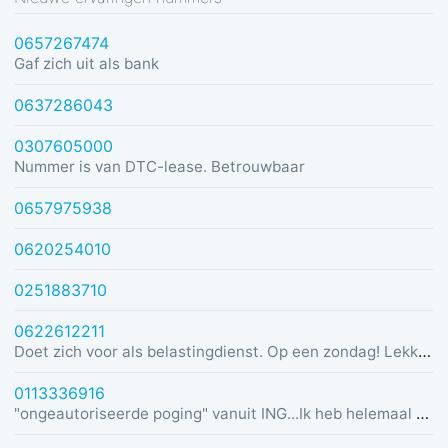
0657267474
Gaf zich uit als bank
0637286043
0307605000
Nummer is van DTC-lease. Betrouwbaar
0657975938
0620254010
0251883710
0622612211
Doet zich voor als belastingdienst. Op een zondag! Lekker dom
0113336916
"ongeautoriseerde poging" vanuit ING...Ik heb helemaal geen rekening bij ING :)