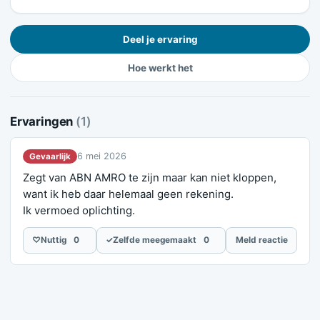
Deel je ervaring
Hoe werkt het
Ervaringen
(1)
6 mei 2026
Gevaarlijk
Zegt van ABN AMRO te zijn maar kan niet kloppen,
want ik heb daar helemaal geen rekening.
Ik vermoed oplichting.
♡
Nuttig
0
✓
Zelfde meegemaakt
0
Meld reactie