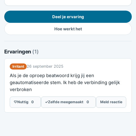
Deel je ervaring
Hoe werkt het
Ervaringen
(1)
26 september 2025
Irritant
Als je de oproep beatwoord krijg jij een
geautomatiseerde stem. Ik heb de verbinding gelijk
verbroken
♡
Nuttig
0
✓
Zelfde meegemaakt
0
Meld reactie