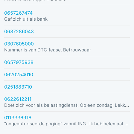
0657267474
Gaf zich uit als bank
0637286043
0307605000
Nummer is van DTC-lease. Betrouwbaar
0657975938
0620254010
0251883710
0622612211
Doet zich voor als belastingdienst. Op een zondag! Lekker dom
0113336916
"ongeautoriseerde poging" vanuit ING...Ik heb helemaal geen rekening bij ING :)