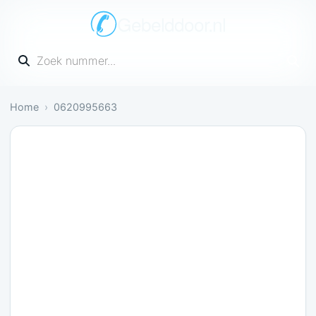
Gebelddoor.nl
Vul een telefoonnummer in
Home
0620995663
Irritant: 1 melding bevestigt dit