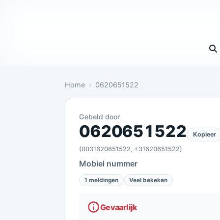
Vul 
Home
0620651522
Gebeld door
Gevaarlijk: 1 melding bevestigt dit
0620651522
Kopieer
(0031620651522, +31620651522)
Mobiel nummer
1 meldingen
Veel bekeken
Gevaarlijk