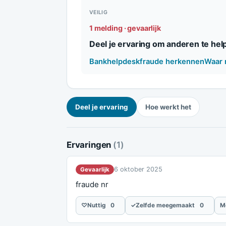
VEILIG
1 melding · gevaarlijk
Deel je ervaring om anderen te hel
Bankhelpdeskfraude herkennen
Waar 
Deel je ervaring
Hoe werkt het
Ervaringen
(1)
6 oktober 2025
Gevaarlijk
fraude nr
♡
Nuttig
0
✓
Zelfde meegemaakt
0
M