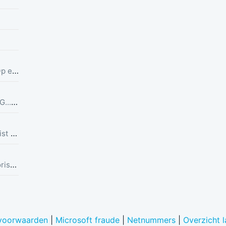
Doet zich voor als belastingdienst. Op een zondag! Lekker dom
"ongeautoriseerde poging" vanuit ING...Ik heb helemaal geen rekening bij ING :)
Doet zich voor als belastingdienst. Eist betaling en stuurt link in bericht met dreiging van beslaglegging.
sms met melding: Er is een ongeautoriseerde poging vastgesteld vanuit Duitsland was u dit niet? Bel de alarmlijn op 0113336916
voorwaarden
|
Microsoft fraude
|
Netnummers
|
Overzicht 