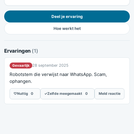
Deel je ervaring
Hoe werkt het
Ervaringen
(1)
28 september 2025
Gevaarlijk
Robotstem die verwijst naar WhatsApp. Scam,
ophangen.
♡
Nuttig
0
✓
Zelfde meegemaakt
0
Meld reactie
Meld je ervaring