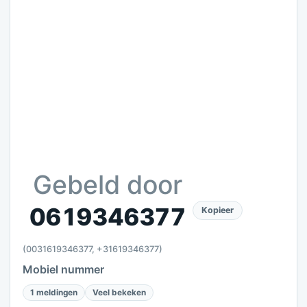
Gebeld door
0619346377
Kopieer
(0031619346377, +31619346377)
Mobiel nummer
1 meldingen
Veel bekeken