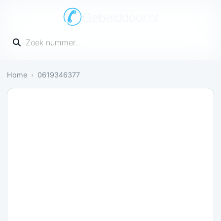
Gebelddoor.nl
Vul een telefoonnummer in
Home
0619346377
Gevaarlijk: 1 melding bevestigt dit