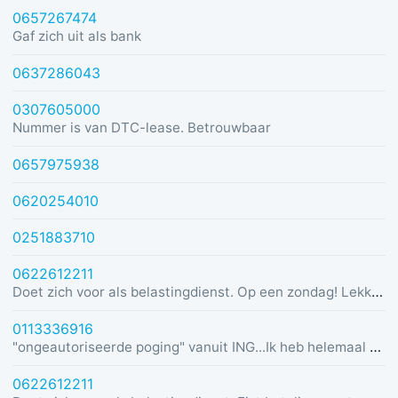
0657267474
Gaf zich uit als bank
0637286043
0307605000
Nummer is van DTC-lease. Betrouwbaar
0657975938
0620254010
0251883710
0622612211
Doet zich voor als belastingdienst. Op een zondag! Lekker dom
0113336916
"ongeautoriseerde poging" vanuit ING...Ik heb helemaal geen rekening bij ING :)
0622612211