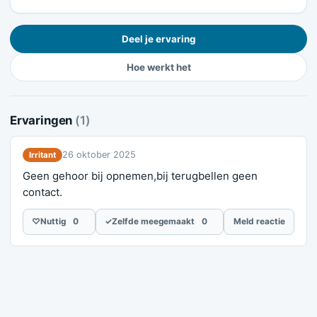
Deel je ervaring
Hoe werkt het
Ervaringen
(1)
26 oktober 2025
Irritant
Geen gehoor bij opnemen,bij terugbellen geen
contact.
♡
Nuttig
0
✓
Zelfde meegemaakt
0
Meld reactie
Meld je ervaring