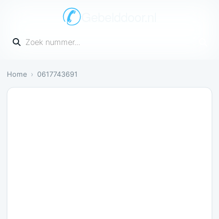
Gebelddoor.nl
Vul een telefoonnummer in
Home
0617743691
Irritant: 1 melding bevestigt dit