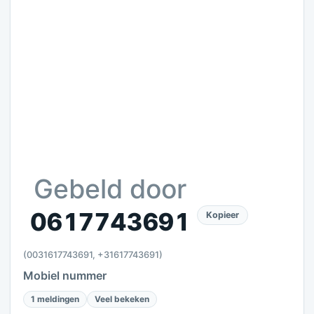
Gebeld door
0617743691
Kopieer
(0031617743691, +31617743691)
Mobiel nummer
1 meldingen
Veel bekeken