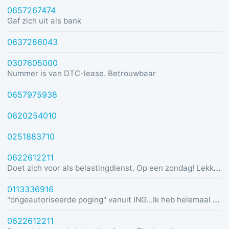
0657267474
Gaf zich uit als bank
0637286043
0307605000
Nummer is van DTC-lease. Betrouwbaar
0657975938
0620254010
0251883710
0622612211
Doet zich voor als belastingdienst. Op een zondag! Lekker dom
0113336916
"ongeautoriseerde poging" vanuit ING...Ik heb helemaal geen rekening bij ING :)
0622612211