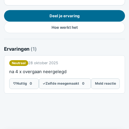
Deel je ervaring
Hoe werkt het
Ervaringen
(1)
28 oktober 2025
Neutraal
na 4 x overgaan neergelegd
♡
Nuttig
0
✓
Zelfde meegemaakt
0
Meld reactie
Meld je ervaring