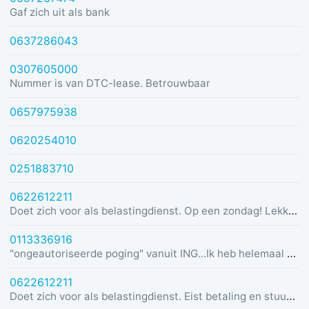
Gaf zich uit als bank
0637286043
0307605000
Nummer is van DTC-lease. Betrouwbaar
0657975938
0620254010
0251883710
0622612211
Doet zich voor als belastingdienst. Op een zondag! Lekker dom
0113336916
"ongeautoriseerde poging" vanuit ING...Ik heb helemaal geen rekening bij ING :)
0622612211
Doet zich voor als belastingdienst. Eist betaling en stuurt link in bericht met dreiging van beslaglegging.