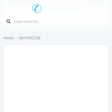
Gebelddoor.nl
Vul een telefoonnummer in
Home
0617592728
Neutraal: 1 melding bevestigt dit