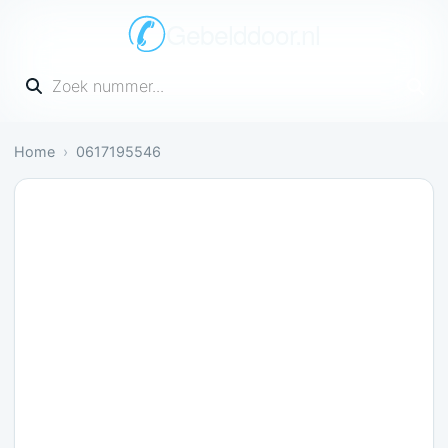
Gebelddoor.nl
Vul een telefoonnummer in
Home
0617195546
Irritant: 1 melding bevestigt dit