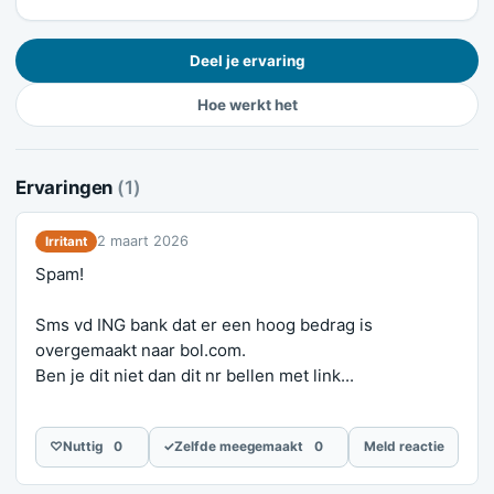
Deel je ervaring
Hoe werkt het
Ervaringen
(1)
2 maart 2026
Irritant
Spam!
Sms vd ING bank dat er een hoog bedrag is
overgemaakt naar bol.com.
Ben je dit niet dan dit nr bellen met link...
♡
Nuttig
0
✓
Zelfde meegemaakt
0
Meld reactie