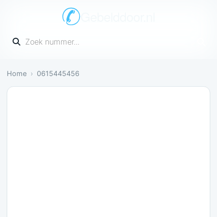
Gebelddoor.nl
Vul een telefoonnummer in
Home
0615445456
Gevaarlijk: 1 melding bevestigt dit