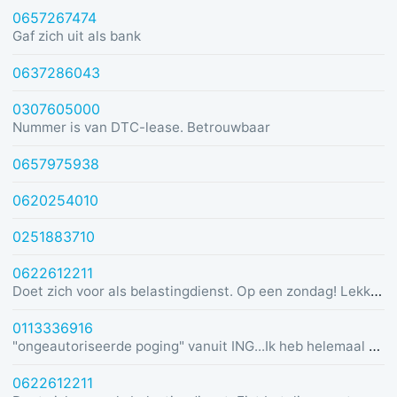
0657267474
Gaf zich uit als bank
0637286043
0307605000
Nummer is van DTC-lease. Betrouwbaar
0657975938
0620254010
0251883710
0622612211
Doet zich voor als belastingdienst. Op een zondag! Lekker dom
0113336916
"ongeautoriseerde poging" vanuit ING...Ik heb helemaal geen rekening bij ING :)
0622612211