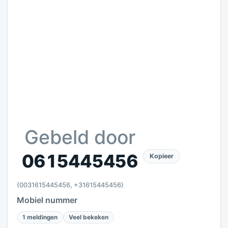
Gebeld door
0615445456
Kopieer
(0031615445456, +31615445456)
Mobiel nummer
1 meldingen
Veel bekeken