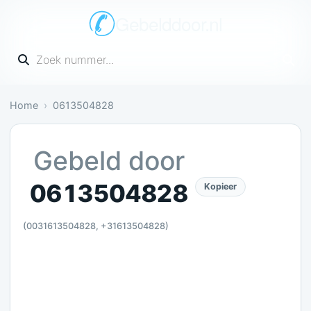
Gebelddoor.nl
Vul een telefoonnummer in
Home
0613504828
Gevaarlijk: 1 melding bevestigt dit
Gebeld door
0613504828
Kopieer
(0031613504828, +31613504828)