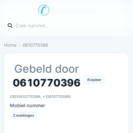
Gebelddoor.nl
Vul een telefoonnummer in
Home
0610770396
Irritant: 2 meldingen bevestigen dit
Gebeld door
0610770396
Kopieer
(0031610770396, +31610770396)
Mobiel nummer
2 meldingen