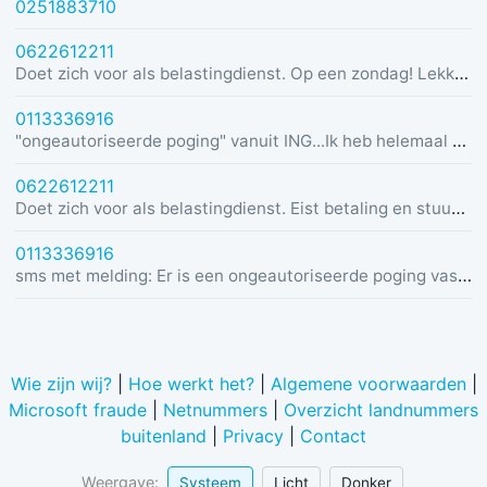
0251883710
0622612211
Doet zich voor als belastingdienst. Op een zondag! Lekker dom
0113336916
"ongeautoriseerde poging" vanuit ING...Ik heb helemaal geen rekening bij ING :)
0622612211
Doet zich voor als belastingdienst. Eist betaling en stuurt link in bericht met dreiging van beslaglegging.
0113336916
sms met melding: Er is een ongeautoriseerde poging vastgesteld vanuit Duitsland was u dit niet? Bel de alarmlijn op 0113336916
Wie zijn wij?
|
Hoe werkt het?
|
Algemene voorwaarden
|
Microsoft fraude
|
Netnummers
|
Overzicht landnummers
buitenland
|
Privacy
|
Contact
Weergave:
Systeem
Licht
Donker