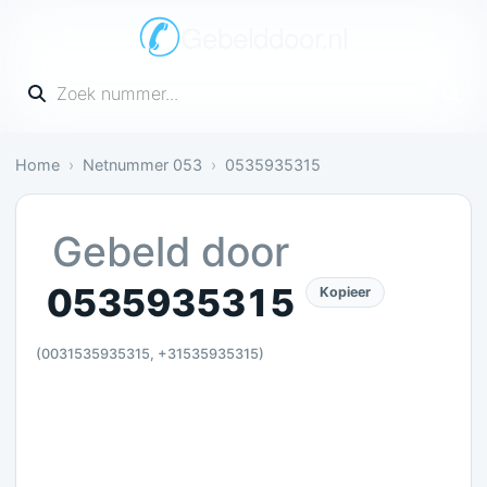
Gebelddoor.nl
Vul een telefoonnummer in
Home
Netnummer 053
0535935315
Neutraal: 1 melding bevestigt dit
Gebeld door
0535935315
Kopieer
(0031535935315, +31535935315)