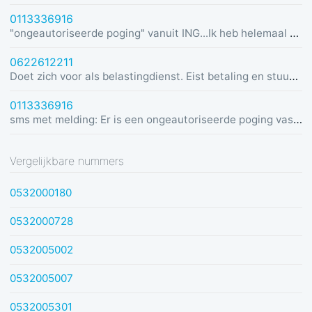
0113336916
"ongeautoriseerde poging" vanuit ING...Ik heb helemaal geen rekening bij ING :)
0622612211
Doet zich voor als belastingdienst. Eist betaling en stuurt link in bericht met dreiging van beslaglegging.
0113336916
sms met melding: Er is een ongeautoriseerde poging vastgesteld vanuit Duitsland was u dit niet? Bel de alarmlijn op 0113336916
Vergelijkbare nummers
0532000180
0532000728
0532005002
0532005007
0532005301