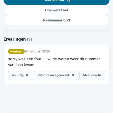
Hoe werkt het
Netnummer 053
Ervaringen
(1)
16 februari 2026
Neutraal
sorry was een fout..... wilde weten waar dit nummer
vandaan kwam
♡
Nuttig
0
✓
Zelfde meegemaakt
0
Meld reactie
Meld je ervaring