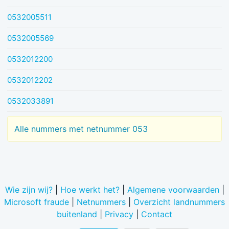
0532005511
0532005569
0532012200
0532012202
0532033891
Alle nummers met netnummer 053
Wie zijn wij?
|
Hoe werkt het?
|
Algemene voorwaarden
|
Microsoft fraude
|
Netnummers
|
Overzicht landnummers
buitenland
|
Privacy
|
Contact