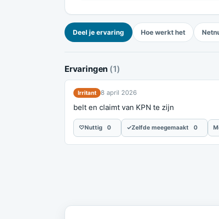
Deel je ervaring
Hoe werkt het
Netn
Ervaringen
(1)
8 april 2026
Irritant
belt en claimt van KPN te zijn
♡
Nuttig
0
✓
Zelfde meegemaakt
0
M
Meld je ervaring