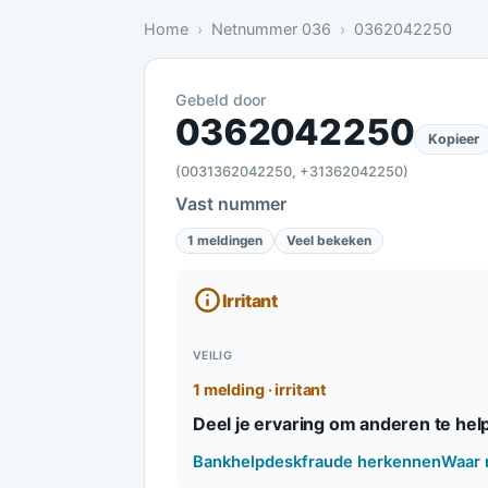
Home
Netnummer 036
0362042250
Gebeld door
Irritant: 1 melding bevestigt dit
0362042250
Kopieer
(0031362042250, +31362042250)
Vast nummer
1 meldingen
Veel bekeken
Irritant
VEILIG
1 melding · irritant
Deel je ervaring om anderen te hel
Bankhelpdeskfraude herkennen
Waar 