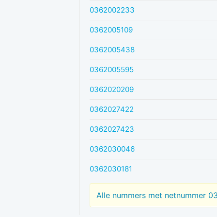
0362002233
0362005109
0362005438
0362005595
0362020209
0362027422
0362027423
0362030046
0362030181
Alle nummers met netnummer 0