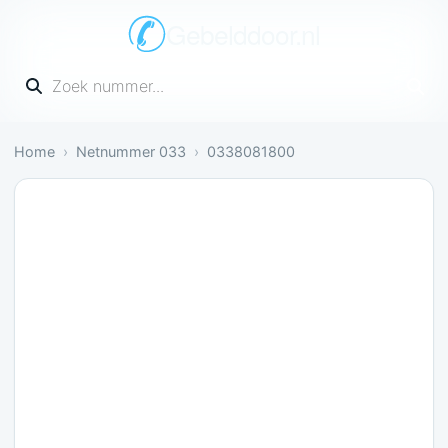
Gebelddoor.nl
Vul een telefoonnummer in
Home
Netnummer 033
0338081800
Irritant: 1 melding bevestigt dit