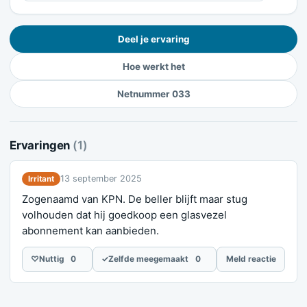
Deel je ervaring
Hoe werkt het
Netnummer 033
Ervaringen
(1)
13 september 2025
Irritant
Zogenaamd van KPN. De beller blijft maar stug
volhouden dat hij goedkoop een glasvezel
abonnement kan aanbieden.
♡
Nuttig
0
✓
Zelfde meegemaakt
0
Meld reactie