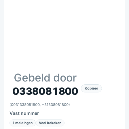
Gebeld door
0338081800
Kopieer
(0031338081800, +31338081800)
Vast nummer
1 meldingen
Veel bekeken