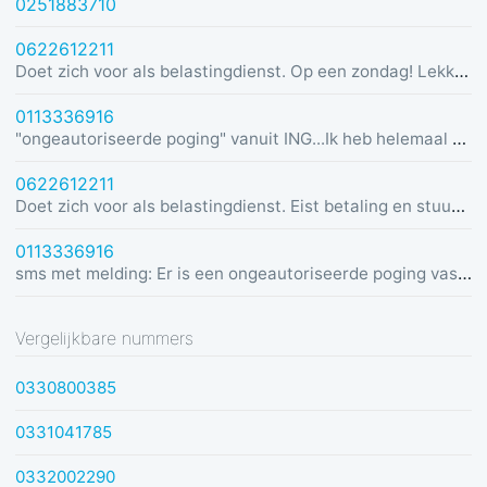
0251883710
0622612211
Doet zich voor als belastingdienst. Op een zondag! Lekker dom
0113336916
"ongeautoriseerde poging" vanuit ING...Ik heb helemaal geen rekening bij ING :)
0622612211
Doet zich voor als belastingdienst. Eist betaling en stuurt link in bericht met dreiging van beslaglegging.
0113336916
sms met melding: Er is een ongeautoriseerde poging vastgesteld vanuit Duitsland was u dit niet? Bel de alarmlijn op 0113336916
Vergelijkbare nummers
0330800385
0331041785
0332002290