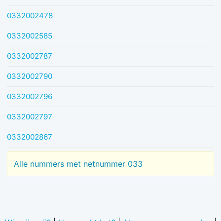
0332002478
0332002585
0332002787
0332002790
0332002796
0332002797
0332002867
Alle nummers met netnummer 033