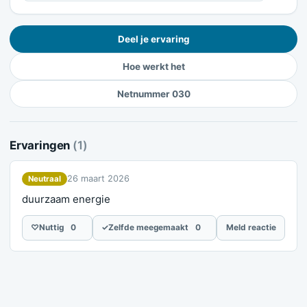
Deel je ervaring
Hoe werkt het
Netnummer 030
Ervaringen
(1)
26 maart 2026
Neutraal
duurzaam energie
♡
Nuttig
0
✓
Zelfde meegemaakt
0
Meld reactie