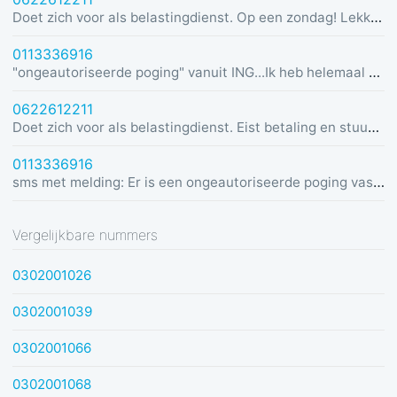
Doet zich voor als belastingdienst. Op een zondag! Lekker dom
0113336916
"ongeautoriseerde poging" vanuit ING...Ik heb helemaal geen rekening bij ING :)
0622612211
Doet zich voor als belastingdienst. Eist betaling en stuurt link in bericht met dreiging van beslaglegging.
0113336916
sms met melding: Er is een ongeautoriseerde poging vastgesteld vanuit Duitsland was u dit niet? Bel de alarmlijn op 0113336916
Vergelijkbare nummers
0302001026
0302001039
0302001066
0302001068