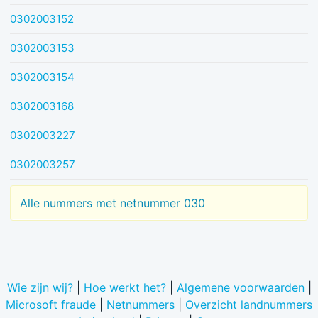
0302003152
0302003153
0302003154
0302003168
0302003227
0302003257
Alle nummers met netnummer 030
Wie zijn wij?
|
Hoe werkt het?
|
Algemene voorwaarden
|
Microsoft fraude
|
Netnummers
|
Overzicht landnummers