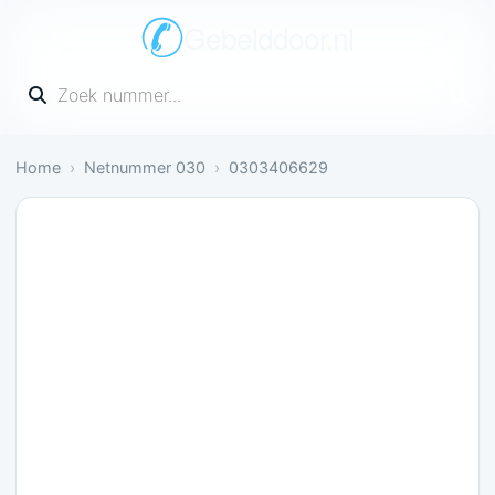
Gebelddoor.nl
Vul een telefoonnummer in
Home
Netnummer 030
0303406629
Neutraal: 1 melding bevestigt dit