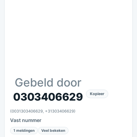
Gebeld door
0303406629
Kopieer
(0031303406629, +31303406629)
Vast nummer
1 meldingen
Veel bekeken