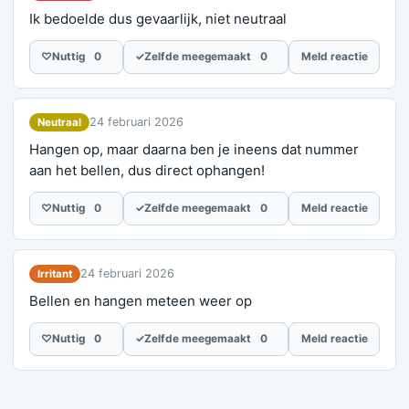
Ik bedoelde dus gevaarlijk, niet neutraal
♡
Nuttig
0
✓
Zelfde meegemaakt
0
Meld reactie
24 februari 2026
Neutraal
Hangen op, maar daarna ben je ineens dat nummer
aan het bellen, dus direct ophangen!
♡
Nuttig
0
✓
Zelfde meegemaakt
0
Meld reactie
24 februari 2026
Irritant
Bellen en hangen meteen weer op
♡
Nuttig
0
✓
Zelfde meegemaakt
0
Meld reactie