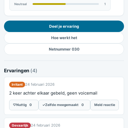
Neutraal
1
Deel je ervaring
Hoe werkt het
Netnummer 030
Ervaringen
(4)
24 februari 2026
Irritant
2 keer achter elkaar gebeld, geen voicemail
♡
Nuttig
0
✓
Zelfde meegemaakt
0
Meld reactie
24 februari 2026
Gevaarlijk