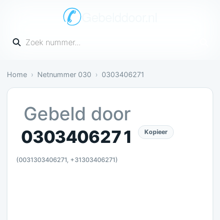
Gebelddoor.nl
Vul een telefoonnummer in
Home
Netnummer 030
0303406271
Irritant: 4 meldingen bevestigen dit
Gebeld door
0303406271
Kopieer
(0031303406271, +31303406271)