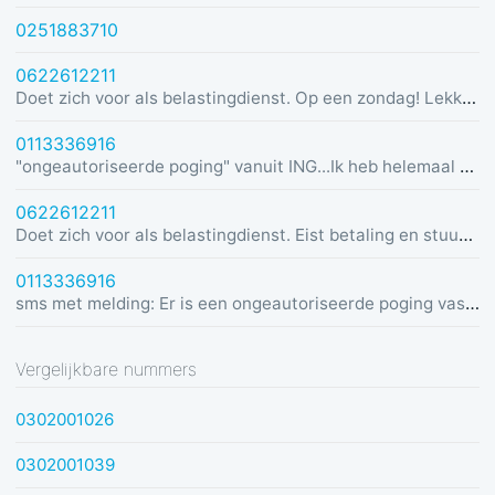
0251883710
0622612211
Doet zich voor als belastingdienst. Op een zondag! Lekker dom
0113336916
"ongeautoriseerde poging" vanuit ING...Ik heb helemaal geen rekening bij ING :)
0622612211
Doet zich voor als belastingdienst. Eist betaling en stuurt link in bericht met dreiging van beslaglegging.
0113336916
sms met melding: Er is een ongeautoriseerde poging vastgesteld vanuit Duitsland was u dit niet? Bel de alarmlijn op 0113336916
Vergelijkbare nummers
0302001026
0302001039