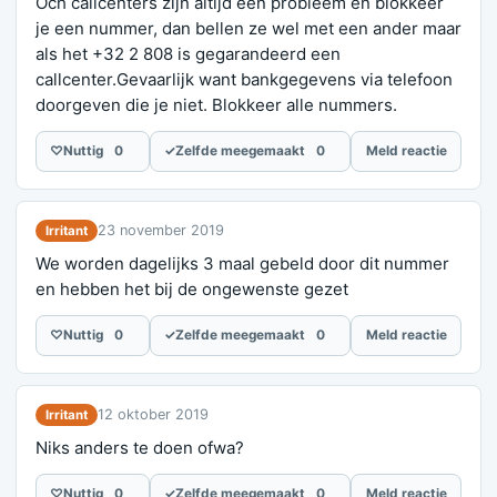
Och callcenters zijn altijd een probleem en blokkeer
je een nummer, dan bellen ze wel met een ander maar
als het +32 2 808 is gegarandeerd een
callcenter.Gevaarlijk want bankgegevens via telefoon
doorgeven die je niet. Blokkeer alle nummers.
♡
Nuttig
0
✓
Zelfde meegemaakt
0
Meld reactie
23 november 2019
Irritant
We worden dagelijks 3 maal gebeld door dit nummer
en hebben het bij de ongewenste gezet
♡
Nuttig
0
✓
Zelfde meegemaakt
0
Meld reactie
12 oktober 2019
Irritant
Niks anders te doen ofwa?
♡
Nuttig
0
✓
Zelfde meegemaakt
0
Meld reactie