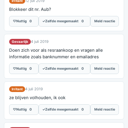
12 juli 2019
Irritant
Blokkeer dit nr. Aub?
♡
Nuttig
0
✓
Zelfde meegemaakt
0
Meld reactie
4 juli 2019
Gevaarlijk
Doen zich voor als resraankoop en vragen alle
informatie zoals banknummer en emailadres
♡
Nuttig
0
✓
Zelfde meegemaakt
0
Meld reactie
4 juli 2019
Irritant
ze blijven volhouden, ik ook
♡
Nuttig
0
✓
Zelfde meegemaakt
0
Meld reactie