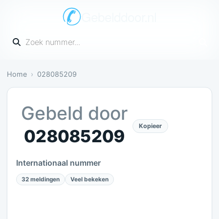
Gebelddoor.nl
Vul een telefoonnummer in
Home
028085209
Irritant: 32 meldingen bevestigen dit
Gebeld door
Kopieer
028085209
Internationaal nummer
32 meldingen
Veel bekeken