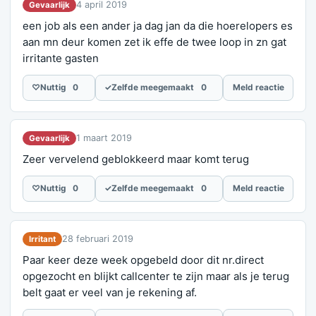
4 april 2019
Gevaarlijk
een job als een ander ja dag jan da die hoerelopers es
aan mn deur komen zet ik effe de twee loop in zn gat
irritante gasten
♡
Nuttig
0
✓
Zelfde meegemaakt
0
Meld reactie
1 maart 2019
Gevaarlijk
Zeer vervelend geblokkeerd maar komt terug
♡
Nuttig
0
✓
Zelfde meegemaakt
0
Meld reactie
28 februari 2019
Irritant
Paar keer deze week opgebeld door dit nr.direct
opgezocht en blijkt callcenter te zijn maar als je terug
belt gaat er veel van je rekening af.