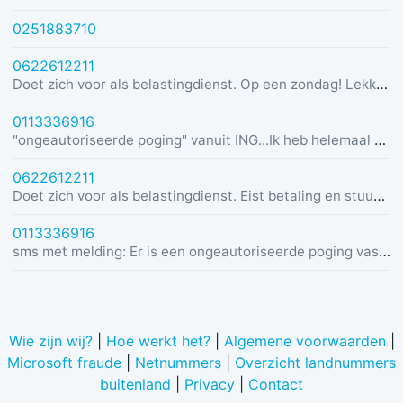
0251883710
0622612211
Doet zich voor als belastingdienst. Op een zondag! Lekker dom
0113336916
"ongeautoriseerde poging" vanuit ING...Ik heb helemaal geen rekening bij ING :)
0622612211
Doet zich voor als belastingdienst. Eist betaling en stuurt link in bericht met dreiging van beslaglegging.
0113336916
sms met melding: Er is een ongeautoriseerde poging vastgesteld vanuit Duitsland was u dit niet? Bel de alarmlijn op 0113336916
Wie zijn wij?
|
Hoe werkt het?
|
Algemene voorwaarden
|
Microsoft fraude
|
Netnummers
|
Overzicht landnummers
buitenland
|
Privacy
|
Contact