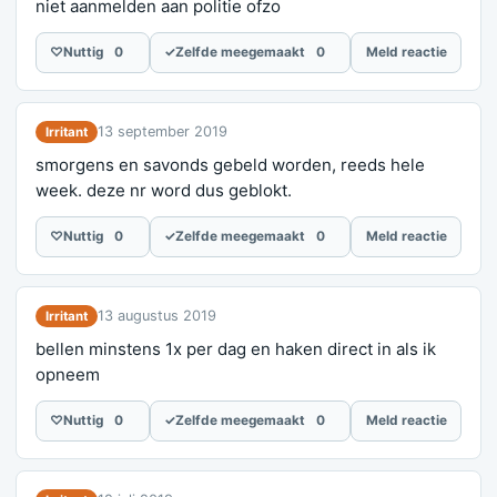
niet aanmelden aan politie ofzo
♡
Nuttig
0
✓
Zelfde meegemaakt
0
Meld reactie
13 september 2019
Irritant
smorgens en savonds gebeld worden, reeds hele
week. deze nr word dus geblokt.
♡
Nuttig
0
✓
Zelfde meegemaakt
0
Meld reactie
13 augustus 2019
Irritant
bellen minstens 1x per dag en haken direct in als ik
opneem
♡
Nuttig
0
✓
Zelfde meegemaakt
0
Meld reactie