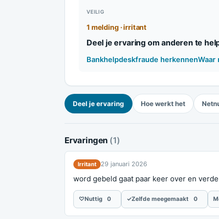
VEILIG
1 melding · irritant
Deel je ervaring om anderen te hel
Bankhelpdeskfraude herkennen
Waar 
Deel je ervaring
Hoe werkt het
Netn
Ervaringen
(1)
29 januari 2026
Irritant
word gebeld gaat paar keer over en verde
♡
Nuttig
0
✓
Zelfde meegemaakt
0
M