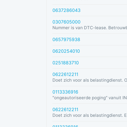
0637286043
0307605000
Nummer is van DTC-lease. Betrouw
0657975938
0620254010
0251883710
0622612211
0113336916
0622612211