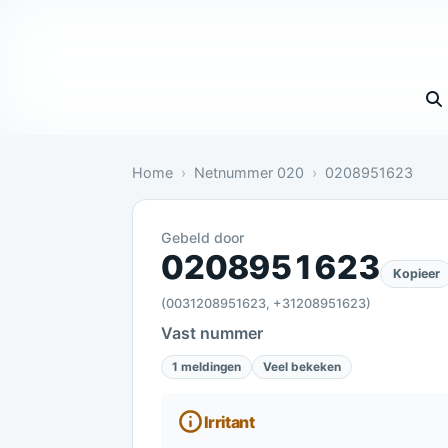
Vul 
Home
Netnummer 020
0208951623
Gebeld door
Irritant: 1 melding bevestigt dit
0208951623
Kopieer
(0031208951623, +31208951623)
Vast nummer
1 meldingen
Veel bekeken
Irritant