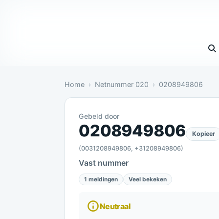
Vul 
Home
Netnummer 020
0208949806
Gebeld door
Neutraal: 1 melding bevestigt dit
0208949806
Kopieer
(0031208949806, +31208949806)
Vast nummer
1 meldingen
Veel bekeken
Neutraal