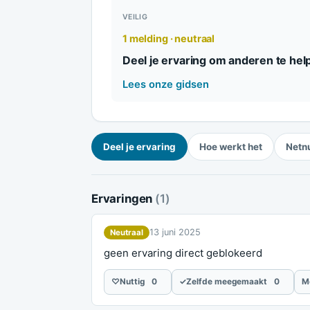
VEILIG
1 melding · neutraal
Deel je ervaring om anderen te hel
Lees onze gidsen
Deel je ervaring
Hoe werkt het
Netn
Ervaringen
(1)
13 juni 2025
Neutraal
geen ervaring direct geblokeerd
♡
Nuttig
0
✓
Zelfde meegemaakt
0
M