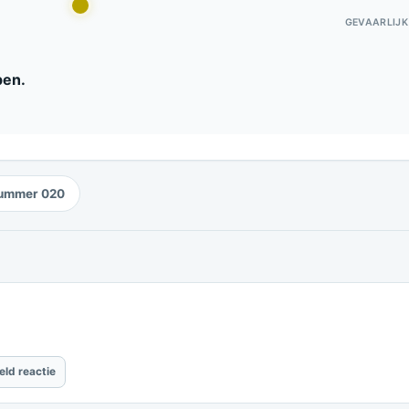
GEVAARLIJK
pen.
ummer 020
eld reactie