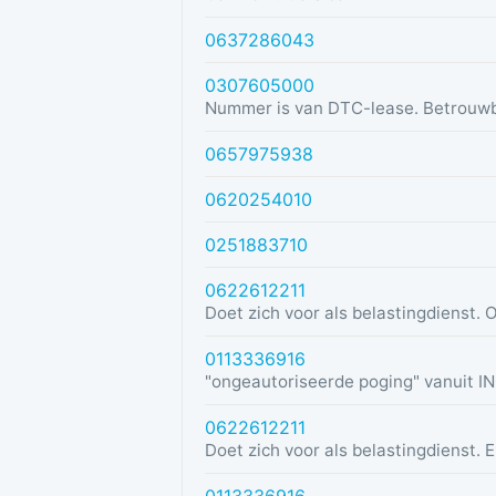
0637286043
0307605000
Nummer is van DTC-lease. Betrouw
0657975938
0620254010
0251883710
0622612211
0113336916
0622612211