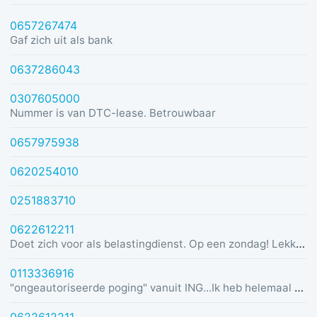
0657267474
Gaf zich uit als bank
0637286043
0307605000
Nummer is van DTC-lease. Betrouwbaar
0657975938
0620254010
0251883710
0622612211
Doet zich voor als belastingdienst. Op een zondag! Lekker dom
0113336916
"ongeautoriseerde poging" vanuit ING...Ik heb helemaal geen rekening bij ING :)