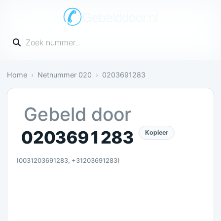
Gebelddoor.nl
Vul een telefoonnummer in
Home
Netnummer 020
0203691283
Gevaarlijk: 2 meldingen bevestigen dit
Gebeld door
0203691283
Kopieer
(0031203691283, +31203691283)