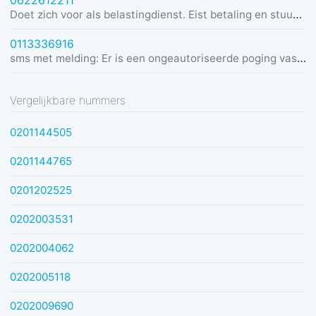
0622612211
Doet zich voor als belastingdienst. Eist betaling en stuurt link in bericht met dreiging van beslaglegging.
0113336916
sms met melding: Er is een ongeautoriseerde poging vastgesteld vanuit Duitsland was u dit niet? Bel de alarmlijn op 0113336916
Vergelijkbare nummers
0201144505
0201144765
0201202525
0202003531
0202004062
0202005118
0202009690