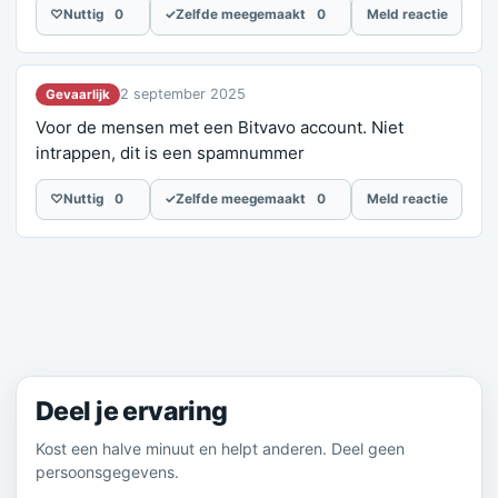
♡
Nuttig
0
✓
Zelfde meegemaakt
0
Meld reactie
2 september 2025
Gevaarlijk
Voor de mensen met een Bitvavo account. Niet
intrappen, dit is een spamnummer
♡
Nuttig
0
✓
Zelfde meegemaakt
0
Meld reactie
Meld je ervaring
Deel je ervaring
Kost een halve minuut en helpt anderen. Deel geen
persoonsgegevens.