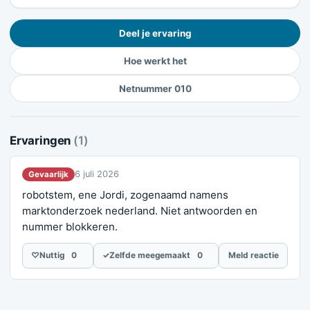
Deel je ervaring
Hoe werkt het
Netnummer 010
Ervaringen
(1)
6 juli 2026
Gevaarlijk
robotstem, ene Jordi, zogenaamd namens
marktonderzoek nederland. Niet antwoorden en
nummer blokkeren.
♡
Nuttig
0
✓
Zelfde meegemaakt
0
Meld reactie