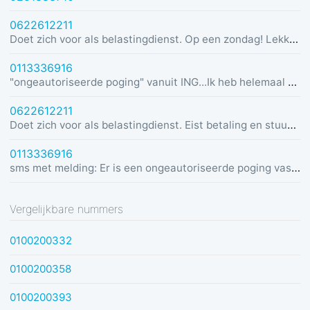
0622612211
Doet zich voor als belastingdienst. Op een zondag! Lekker dom
0113336916
"ongeautoriseerde poging" vanuit ING...Ik heb helemaal geen rekening bij ING :)
0622612211
Doet zich voor als belastingdienst. Eist betaling en stuurt link in bericht met dreiging van beslaglegging.
0113336916
sms met melding: Er is een ongeautoriseerde poging vastgesteld vanuit Duitsland was u dit niet? Bel de alarmlijn op 0113336916
Vergelijkbare nummers
0100200332
0100200358
0100200393