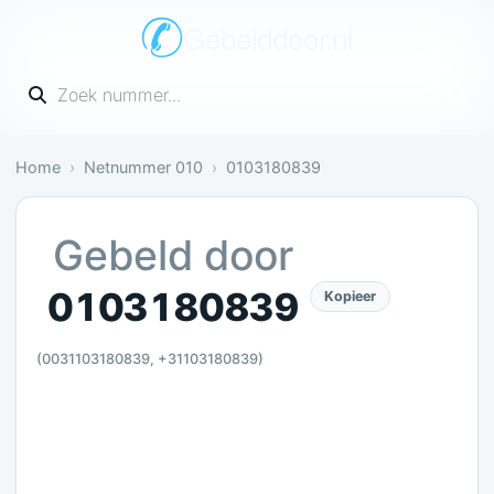
Gebelddoor.nl
Vul een telefoonnummer in
Home
Netnummer 010
0103180839
Gevaarlijk: 1 melding bevestigt dit
Gebeld door
0103180839
Kopieer
(0031103180839, +31103180839)