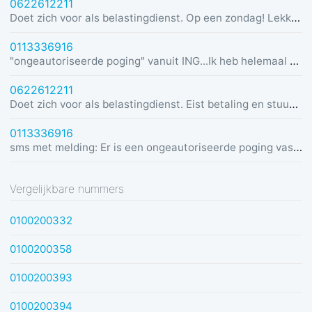
0622612211
Doet zich voor als belastingdienst. Op een zondag! Lekker dom
0113336916
"ongeautoriseerde poging" vanuit ING...Ik heb helemaal geen rekening bij ING :)
0622612211
Doet zich voor als belastingdienst. Eist betaling en stuurt link in bericht met dreiging van beslaglegging.
0113336916
sms met melding: Er is een ongeautoriseerde poging vastgesteld vanuit Duitsland was u dit niet? Bel de alarmlijn op 0113336916
Vergelijkbare nummers
0100200332
0100200358
0100200393
0100200394