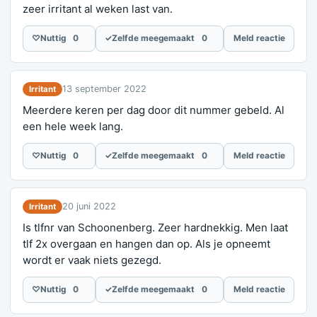
zeer irritant al weken last van.
♡
Nuttig
0
✓
Zelfde meegemaakt
0
Meld reactie
13 september 2022
Irritant
Meerdere keren per dag door dit nummer gebeld. Al
een hele week lang.
♡
Nuttig
0
✓
Zelfde meegemaakt
0
Meld reactie
20 juni 2022
Irritant
Is tlfnr van Schoonenberg. Zeer hardnekkig. Men laat
tlf 2x overgaan en hangen dan op. Als je opneemt
wordt er vaak niets gezegd.
♡
Nuttig
0
✓
Zelfde meegemaakt
0
Meld reactie