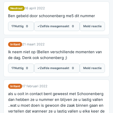
16 april 2022
Neutraal
Ben gebeld door schoonenberg me5 dit nummer
♡
Nuttig
0
✓
Zelfde meegemaakt
0
Meld reactie
21 maart 2022
Irritant
Ik neem niet op (Bellen verschillende momenten van
de dag. Denk ook schonenberg ;)
♡
Nuttig
0
✓
Zelfde meegemaakt
0
Meld reactie
17 februari 2022
Irritant
als u ooit in contact bent geweest met Schoonenberg
dan hebben ze u nummer en blijven ze u lastig vallen
..wat u moet doen is gewoon die zaak binnen gaan en
vertellen dat wanneer ze u lastig vallen u elke keer de