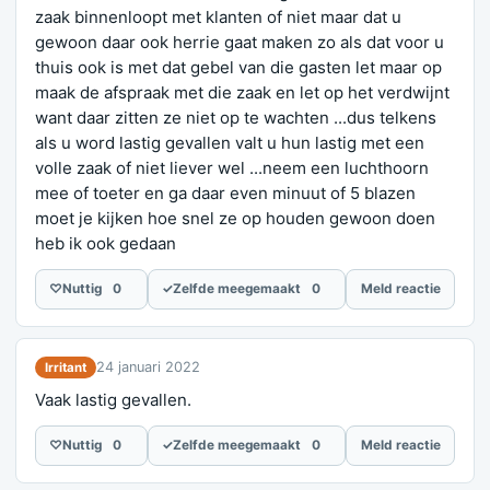
zaak binnenloopt met klanten of niet maar dat u
gewoon daar ook herrie gaat maken zo als dat voor u
thuis ook is met dat gebel van die gasten let maar op
maak de afspraak met die zaak en let op het verdwijnt
want daar zitten ze niet op te wachten ...dus telkens
als u word lastig gevallen valt u hun lastig met een
volle zaak of niet liever wel ...neem een luchthoorn
mee of toeter en ga daar even minuut of 5 blazen
moet je kijken hoe snel ze op houden gewoon doen
heb ik ook gedaan
♡
Nuttig
0
✓
Zelfde meegemaakt
0
Meld reactie
24 januari 2022
Irritant
Vaak lastig gevallen.
♡
Nuttig
0
✓
Zelfde meegemaakt
0
Meld reactie