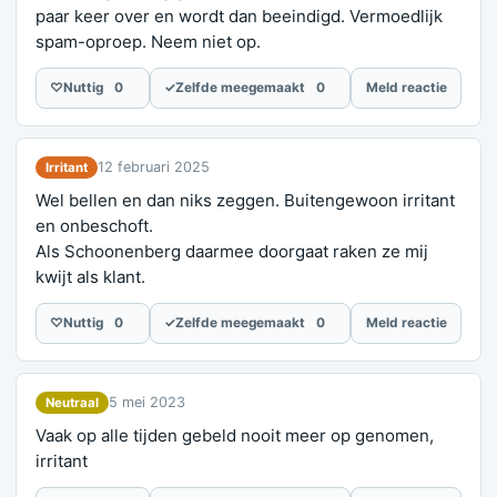
paar keer over en wordt dan beeindigd. Vermoedlijk
spam-oproep. Neem niet op.
♡
Nuttig
0
✓
Zelfde meegemaakt
0
Meld reactie
12 februari 2025
Irritant
Wel bellen en dan niks zeggen. Buitengewoon irritant
en onbeschoft.
Als Schoonenberg daarmee doorgaat raken ze mij
kwijt als klant.
♡
Nuttig
0
✓
Zelfde meegemaakt
0
Meld reactie
5 mei 2023
Neutraal
Vaak op alle tijden gebeld nooit meer op genomen,
irritant