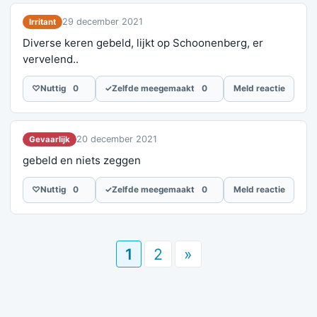
29 december 2021
Irritant
Diverse keren gebeld, lijkt op Schoonenberg, er
vervelend..
♡
Nuttig
0
✓
Zelfde meegemaakt
0
Meld reactie
20 december 2021
Gevaarlijk
gebeld en niets zeggen
♡
Nuttig
0
✓
Zelfde meegemaakt
0
Meld reactie
1
2
»
Meld je ervaring