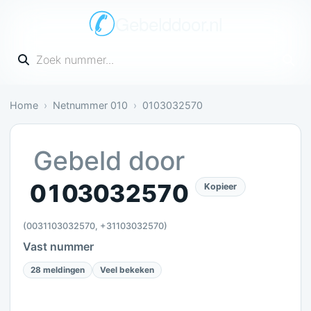
Gebelddoor.nl
Vul een telefoonnummer in
Home
Netnummer 010
0103032570
Irritant: 28 meldingen bevestigen dit
Gebeld door
0103032570
Kopieer
(0031103032570, +31103032570)
Vast nummer
28 meldingen
Veel bekeken