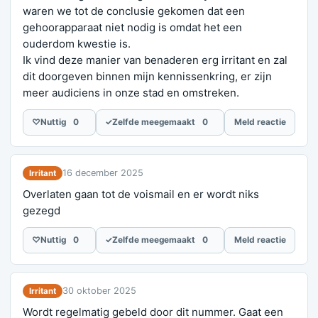
waren we tot de conclusie gekomen dat een
gehoorapparaat niet nodig is omdat het een
ouderdom kwestie is.
Ik vind deze manier van benaderen erg irritant en zal
dit doorgeven binnen mijn kennissenkring, er zijn
meer audiciens in onze stad en omstreken.
♡
Nuttig
0
✓
Zelfde meegemaakt
0
Meld reactie
16 december 2025
Irritant
Overlaten gaan tot de voismail en er wordt niks
gezegd
♡
Nuttig
0
✓
Zelfde meegemaakt
0
Meld reactie
30 oktober 2025
Irritant
Wordt regelmatig gebeld door dit nummer. Gaat een