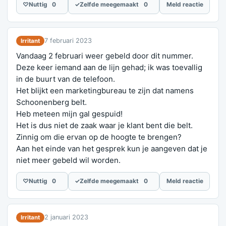
♡
Nuttig
0
✓
Zelfde meegemaakt
0
Meld reactie
7 februari 2023
Irritant
Vandaag 2 februari weer gebeld door dit nummer.
Deze keer iemand aan de lijn gehad; ik was toevallig
in de buurt van de telefoon.
Het blijkt een marketingbureau te zijn dat namens
Schoonenberg belt.
Heb meteen mijn gal gespuid!
Het is dus niet de zaak waar je klant bent die belt.
Zinnig om die ervan op de hoogte te brengen?
Aan het einde van het gesprek kun je aangeven dat je
niet meer gebeld wil worden.
♡
Nuttig
0
✓
Zelfde meegemaakt
0
Meld reactie
2 januari 2023
Irritant