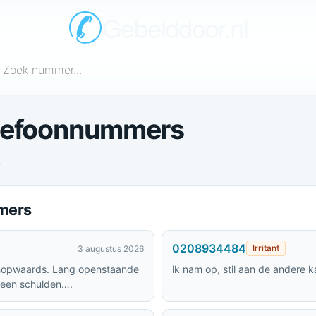
Gebelddoor.nl
een telefoonnummer in
elefoonnummers
.
mers
0208934484
Irritant
3 augustus 2026
oomopwaards. Lang openstaande
ik nam op, stil aan de andere k
een schulden….