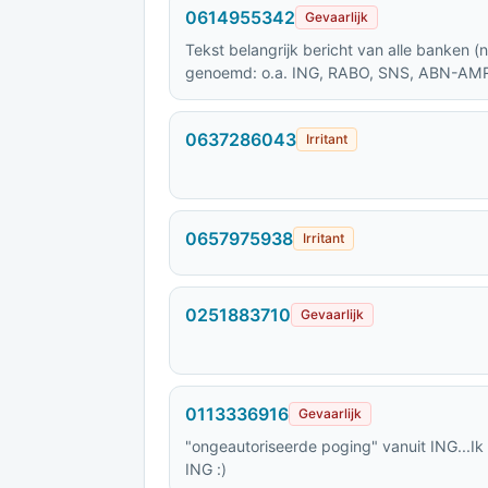
0614955342
Gevaarlijk
Tekst belangrijk bericht van alle banken (namen van banken die wrden
genoemd: o.a. ING, RABO, SNS, ABN-AMR
daarop zelf Telefoon beeindigd.
0637286043
Irritant
0657975938
Irritant
0251883710
Gevaarlijk
0113336916
Gevaarlijk
"ongeautoriseerde poging" vanuit ING...Ik
ING :)