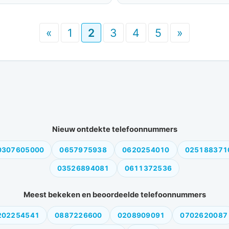
«
1
2
3
4
5
»
Nieuw ontdekte telefoonnummers
0307605000
0657975938
0620254010
025188371
03526894081
0611372536
Meest bekeken en beoordeelde telefoonnummers
202254541
0887226600
0208909091
0702620087