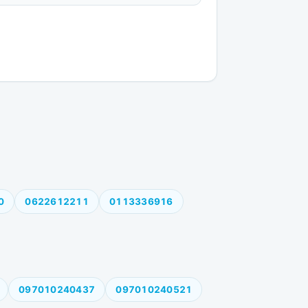
0
0622612211
0113336916
097010240437
097010240521