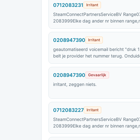
0712083231
Irritant
SteamConnectPartnersServiceBV Range
2083999Elke dag ander nr binnen range,n
ingesproken,geen sms,bel niet terug ZEE
0208947390
Irritant
geautomatiseerd voicemail bericht "druk 
belt je provider het nummer terug. Onduide
dus niet terugbellen.
0208947390
Gevaarlijk
irritant, zeggen niets.
0712083227
Irritant
SteamConnectPartnersServiceBV Range
2083999Elke dag ander nr binnen range,n
ingesproken,geen sms,bel niet terug ZEE