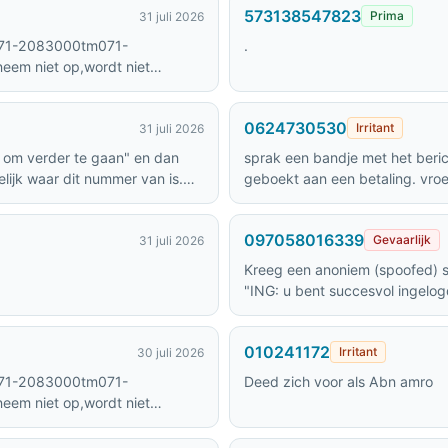
573138547823
Prima
31 juli 2026
071-2083000tm071-
.
eem niet op,wordt niet
R IRRITANT
0624730530
Irritant
31 juli 2026
1 om verder te gaan" en dan
sprak een bandje met het beric
lijk waar dit nummer van is.
geboekt aan een betaling. vroe
ik heb het contact verbroken
097058016339
Gevaarlijk
31 juli 2026
Kreeg een anoniem (spoofed) smsj
"ING: u bent succesvol ingelogd
097058016339"
010241172
Irritant
30 juli 2026
071-2083000tm071-
Deed zich voor als Abn amro
eem niet op,wordt niet
R IRRITANT