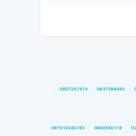
0657267474
0637286043
097010240193
0880550116
0