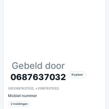
Gebeld door
0687637032
Kopieer
(0031687637032, +31687637032)
Mobiel nummer
2 meldingen