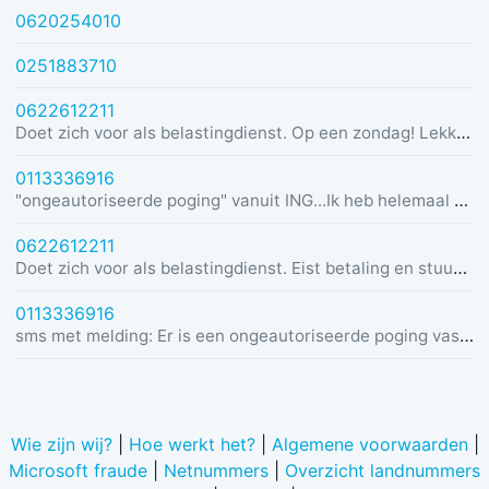
0620254010
0251883710
0622612211
Doet zich voor als belastingdienst. Op een zondag! Lekker dom
0113336916
"ongeautoriseerde poging" vanuit ING...Ik heb helemaal geen rekening bij ING :)
0622612211
Doet zich voor als belastingdienst. Eist betaling en stuurt link in bericht met dreiging van beslaglegging.
0113336916
sms met melding: Er is een ongeautoriseerde poging vastgesteld vanuit Duitsland was u dit niet? Bel de alarmlijn op 0113336916
Wie zijn wij?
|
Hoe werkt het?
|
Algemene voorwaarden
|
Microsoft fraude
|
Netnummers
|
Overzicht landnummers