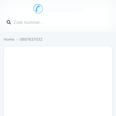
Gebelddoor.nl
Vul een telefoonnummer in
Home
0687637032
Gevaarlijk: 2 meldingen bevestigen dit